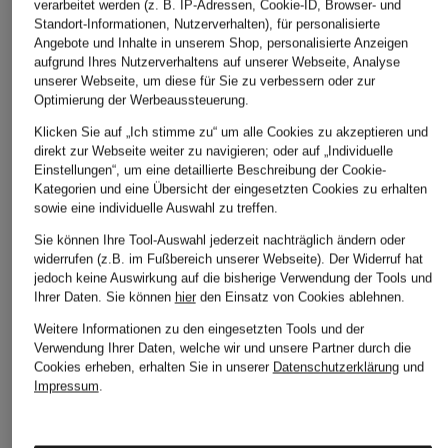
verarbeitet werden (z. B. IP-Adressen, Cookie-ID, Browser- und
RAGMAN
BALDESSARINI
BOSS
Standort-Informationen, Nutzerverhalten), für personalisierte
Angebote und Inhalte in unserem Shop, personalisierte Anzeigen
2er-Pack T-Shirts
2er-Pack T-Shirts
2er-Pack T-Shirts
aufgrund Ihres Nutzerverhaltens auf unserer Webseite, Analyse
MODERN
unserer Webseite, um diese für Sie zu verbessern oder zur
CHF 45
CHF 50
Optimierung der Werbeaussteuerung.
CHF 30
Klicken Sie auf „Ich stimme zu“ um alle Cookies zu akzeptieren und
Ursprünglich:
CHF 45
direkt zur Webseite weiter zu navigieren; oder auf „Individuelle
Einstellungen“, um eine detaillierte Beschreibung der Cookie-
Kategorien und eine Übersicht der eingesetzten Cookies zu erhalten
sowie eine individuelle Auswahl zu treffen.
Sie können Ihre Tool-Auswahl jederzeit nachträglich ändern oder
widerrufen (z.B. im Fußbereich unserer Webseite). Der Widerruf hat
jedoch keine Auswirkung auf die bisherige Verwendung der Tools und
Ihrer Daten.
Sie können
hier
den Einsatz von Cookies ablehnen.
Weitere Kategorien
Weitere Informationen zu den eingesetzten Tools und der
Verwendung Ihrer Daten, welche wir und unsere Partner durch die
Cookies erheben, erhalten Sie in unserer
Datenschutzerklärung
und
Abendkleider
Kleider
Impressum
.
Anzüge für Herren
Lederjacken für Damen
Bademäntel für Herren
Lederjacken für Herren