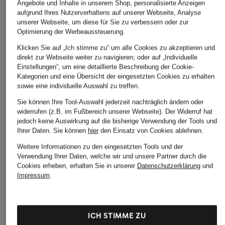
Angebote und Inhalte in unserem Shop, personalisierte Anzeigen
Wickeloptik mit
CHF 119
CHF 119
aufgrund Ihres Nutzerverhaltens auf unserer Webseite, Analyse
Glitzergarn
unserer Webseite, um diese für Sie zu verbessern oder zur
Ursprünglich:
CHF 139
Ursprünglich:
CHF 189
CHF 259
Optimierung der Werbeaussteuerung.
Klicken Sie auf „Ich stimme zu“ um alle Cookies zu akzeptieren und
direkt zur Webseite weiter zu navigieren; oder auf „Individuelle
Einstellungen“, um eine detaillierte Beschreibung der Cookie-
Kategorien und eine Übersicht der eingesetzten Cookies zu erhalten
sowie eine individuelle Auswahl zu treffen.
Sie können Ihre Tool-Auswahl jederzeit nachträglich ändern oder
widerrufen (z.B. im Fußbereich unserer Webseite). Der Widerruf hat
jedoch keine Auswirkung auf die bisherige Verwendung der Tools und
Weitere Kategorien
Ihrer Daten.
Sie können
hier
den Einsatz von Cookies ablehnen.
Weitere Informationen zu den eingesetzten Tools und der
Abendkleider
Kleider
Verwendung Ihrer Daten, welche wir und unsere Partner durch die
Cookies erheben, erhalten Sie in unserer
Datenschutzerklärung
und
Anzüge für Herren
Lederjacken für Damen
Impressum
.
Bademäntel für Herren
Lederjacken für Herren
Bikinis für Damen
Leinenhosen für Herren
ICH STIMME ZU
Boleros für Damen
Leinenkleider