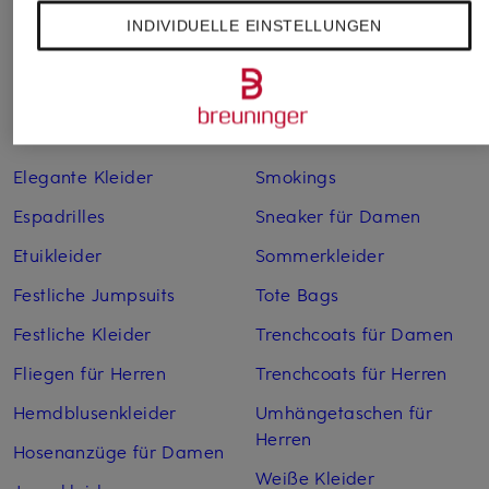
Brautschuhe
Maxikleider
INDIVIDUELLE EINSTELLUNGEN
Cocktailkleider
Regenmäntel für Damen
Cowboy Boots für Damen
Sakkos
Dirndl
Sandalen für Damen
Elegante Kleider
Smokings
Espadrilles
Sneaker für Damen
Etuikleider
Sommerkleider
Festliche Jumpsuits
Tote Bags
Festliche Kleider
Trenchcoats für Damen
Fliegen für Herren
Trenchcoats für Herren
Hemdblusenkleider
Umhängetaschen für
Herren
Hosenanzüge für Damen
Weiße Kleider