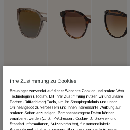
Ihre Zustimmung zu Cookies
Breuninger verwendet auf dieser Webseite Cookies und andere Web-
Technologien („Tools“). Mit Ihrer Zustimmung nutzen wir und unsere
Partner (Drittanbieter) Tools, um Ihr Shoppingerlebnis und unser
Onlineangebot zu verbessern und Ihnen interessante Werbung auf
VOGUE
PRADA
RALPH
anderen Seiten anzuzeigen. Personenbezogene Daten können
verarbeitet werden (z. B. IP-Adressen, Cookie-ID, Browser- und
Sonnenbrille
Sonnenbrille PR 22ZS
Sonnenbrille RA516
Standort-Informationen, Nutzerverhalten), für personalisierte
VO5564S
CHF 333
CHF 141
Angebote und Inhalte in unserem Shop, personalisierte Anzeigen