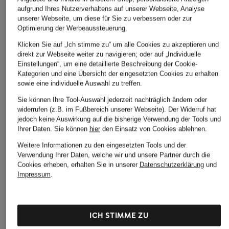
aufgrund Ihres Nutzerverhaltens auf unserer Webseite, Analyse
CHF 80
unserer Webseite, um diese für Sie zu verbessern oder zur
Ursprünglich:
CHF 160
Optimierung der Werbeaussteuerung.
Klicken Sie auf „Ich stimme zu“ um alle Cookies zu akzeptieren und
direkt zur Webseite weiter zu navigieren; oder auf „Individuelle
Einstellungen“, um eine detaillierte Beschreibung der Cookie-
Kategorien und eine Übersicht der eingesetzten Cookies zu erhalten
sowie eine individuelle Auswahl zu treffen.
Sie können Ihre Tool-Auswahl jederzeit nachträglich ändern oder
widerrufen (z.B. im Fußbereich unserer Webseite). Der Widerruf hat
jedoch keine Auswirkung auf die bisherige Verwendung der Tools und
Weitere Kategorien
Ihrer Daten.
Sie können
hier
den Einsatz von Cookies ablehnen.
Abendkleider
Kleider
Weitere Informationen zu den eingesetzten Tools und der
Verwendung Ihrer Daten, welche wir und unsere Partner durch die
Anzüge für Herren
Lederjacken für Damen
Cookies erheben, erhalten Sie in unserer
Datenschutzerklärung
und
Impressum
.
Bademäntel für Herren
Lederjacken für Herren
Bikinis für Damen
Leinenhosen für Herren
ICH STIMME ZU
Boleros für Damen
Leinenkleider