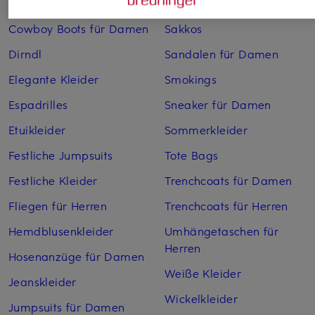
Cocktailkleider
Regenmäntel für Damen
Cowboy Boots für Damen
Sakkos
Dirndl
Sandalen für Damen
Elegante Kleider
Smokings
Espadrilles
Sneaker für Damen
Etuikleider
Sommerkleider
Festliche Jumpsuits
Tote Bags
Festliche Kleider
Trenchcoats für Damen
Fliegen für Herren
Trenchcoats für Herren
Hemdblusenkleider
Umhängetaschen für
Herren
Hosenanzüge für Damen
Weiße Kleider
Jeanskleider
Wickelkleider
Jumpsuits für Damen