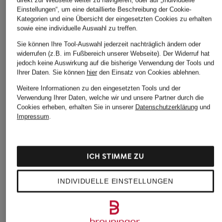
Ursprünglich:
CHF 40
Einstellungen“, um eine detaillierte Beschreibung der Cookie-
Kategorien und eine Übersicht der eingesetzten Cookies zu erhalten
sowie eine individuelle Auswahl zu treffen.
Sie können Ihre Tool-Auswahl jederzeit nachträglich ändern oder
widerrufen (z.B. im Fußbereich unserer Webseite). Der Widerruf hat
jedoch keine Auswirkung auf die bisherige Verwendung der Tools und
Ihrer Daten.
Sie können
hier
den Einsatz von Cookies ablehnen.
Weitere Informationen zu den eingesetzten Tools und der
Weitere Kategorien
Verwendung Ihrer Daten, welche wir und unsere Partner durch die
Cookies erheben, erhalten Sie in unserer
Datenschutzerklärung
und
Abendkleider
Kleider
Impressum
.
Anzüge für Herren
Lederjacken für Damen
Bademäntel für Herren
Lederjacken für Herren
ICH STIMME ZU
Bikinis für Damen
Leinenhosen für Herren
INDIVIDUELLE EINSTELLUNGEN
Boleros für Damen
Leinenkleider
Brautschuhe
Maxikleider