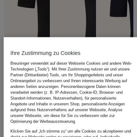
Ihre Zustimmung zu Cookies
Breuninger verwendet auf dieser Webseite Cookies und andere Web-
Technologien („Tools“). Mit Ihrer Zustimmung nutzen wir und unsere
Partner (Drittanbieter) Tools, um Ihr Shoppingerlebnis und unser
Onlineangebot zu verbessern und Ihnen interessante Werbung auf
anderen Seiten anzuzeigen. Personenbezogene Daten können
verarbeitet werden (z. B. IP-Adressen, Cookie-ID, Browser- und
Standort-Informationen, Nutzerverhalten), für personalisierte
ALLSAINTS
UNDER ARMOUR
eleventy
Angebote und Inhalte in unserem Shop, personalisierte Anzeigen
aufgrund Ihres Nutzerverhaltens auf unserer Webseite, Analyse
T-Shirt THEO
T-Shirt UA
Strickshirt
unserer Webseite, um diese für Sie zu verbessern oder zur
HEATGEAR®
CHF 55
Optimierung der Werbeaussteuerung.
CHF 259
CHF 35
Klicken Sie auf „Ich stimme zu“ um alle Cookies zu akzeptieren und
Ursprünglich:
CHF 439
direkt zur Webseite weiter zu navigieren; oder auf „Individuelle