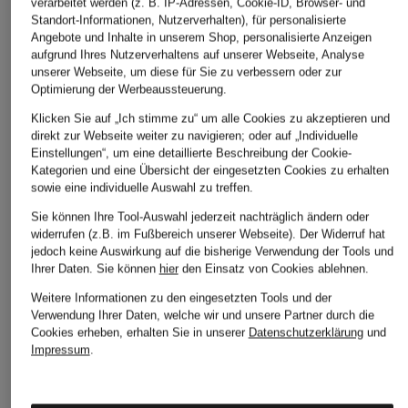
verarbeitet werden (z. B. IP-Adressen, Cookie-ID, Browser- und
Ray-Ban
VOGUE
RALPH
Standort-Informationen, Nutzerverhalten), für personalisierte
Angebote und Inhalte in unserem Shop, personalisierte Anzeigen
Sonnenbrille RB4305
Sonnenbrille
Sonnenbrille
aufgrund Ihres Nutzerverhaltens auf unserer Webseite, Analyse
VO2943SB
RA5324U
CHF 198
unserer Webseite, um diese für Sie zu verbessern oder zur
Optimierung der Werbeaussteuerung.
CHF 173
CHF 119
Klicken Sie auf „Ich stimme zu“ um alle Cookies zu akzeptieren und
direkt zur Webseite weiter zu navigieren; oder auf „Individuelle
Einstellungen“, um eine detaillierte Beschreibung der Cookie-
Kategorien und eine Übersicht der eingesetzten Cookies zu erhalten
sowie eine individuelle Auswahl zu treffen.
Sie können Ihre Tool-Auswahl jederzeit nachträglich ändern oder
widerrufen (z.B. im Fußbereich unserer Webseite). Der Widerruf hat
jedoch keine Auswirkung auf die bisherige Verwendung der Tools und
Ihrer Daten.
Sie können
hier
den Einsatz von Cookies ablehnen.
Weitere Kategorien
Weitere Informationen zu den eingesetzten Tools und der
Verwendung Ihrer Daten, welche wir und unsere Partner durch die
Abendkleider
Kleider
Cookies erheben, erhalten Sie in unserer
Datenschutzerklärung
und
Impressum
.
Anzüge für Herren
Lederjacken für Damen
Bademäntel für Herren
Lederjacken für Herren