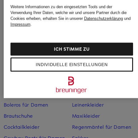
Weitere Informationen zu den eingesetzten Tools und der
Verwendung Ihrer Daten, welche wir und unsere Partner durch die
Cookies erheben, erhalten Sie in unserer
Datenschutzerklärung
und
Impressum
.
Weitere Kategorien
ICH STIMME ZU
Abendkleider
Kleider
INDIVIDUELLE EINSTELLUNGEN
Anzüge für Herren
Lederjacken für Damen
Bademäntel für Herren
Lederjacken für Herren
Bikinis für Damen
Leinenhosen für Herren
Boleros für Damen
Leinenkleider
Brautschuhe
Maxikleider
Cocktailkleider
Regenmäntel für Damen
Cowboy Boots für Damen
Sakkos