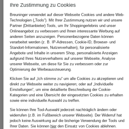
Ihre Zustimmung zu Cookies
Breuninger verwendet auf dieser Webseite Cookies und andere Web-
Technologien („Tools“). Mit Ihrer Zustimmung nutzen wir und unsere
Partner (Drittanbieter) Tools, um Ihr Shoppingerlebnis und unser
Onlineangebot zu verbessern und Ihnen interessante Werbung auf
anderen Seiten anzuzeigen. Personenbezogene Daten können
verarbeitet werden (z. B. IP-Adressen, Cookie-ID, Browser- und
Standort-Informationen, Nutzerverhalten), für personalisierte
Angebote und Inhalte in unserem Shop, personalisierte Anzeigen
aufgrund Ihres Nutzerverhaltens auf unserer Webseite, Analyse
unserer Webseite, um diese für Sie zu verbessern oder zur
Optimierung der Werbeaussteuerung.
Klicken Sie auf „Ich stimme zu“ um alle Cookies zu akzeptieren und
direkt zur Webseite weiter zu navigieren; oder auf „Individuelle
Ray-Ban
Ray-Ban
Ray-Ban
Einstellungen“, um eine detaillierte Beschreibung der Cookie-
Sonnenbrille RB 3565
Sonnenbrille RJ9506S
Sonnenbrille RB95
Kategorien und eine Übersicht der eingesetzten Cookies zu erhalten
sowie eine individuelle Auswahl zu treffen.
CHF 272
CHF 129
CHF 149
Sie können Ihre Tool-Auswahl jederzeit nachträglich ändern oder
widerrufen (z.B. im Fußbereich unserer Webseite). Der Widerruf hat
jedoch keine Auswirkung auf die bisherige Verwendung der Tools und
Ihrer Daten.
Sie können
hier
den Einsatz von Cookies ablehnen.