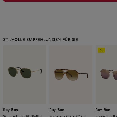
STILVOLLE EMPFEHLUNGEN FÜR SIE
Ray-Ban
Ray-Ban
Ray-Ban
Sonnenbrille RB3548N
Sonnenbrille RB2198
Sonnenbrill