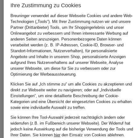
Ihre Zustimmung zu Cookies
Breuninger verwendet auf dieser Webseite Cookies und andere Web-
Technologien („Tools“). Mit Ihrer Zustimmung nutzen wir und unsere
Partner (Drittanbieter) Tools, um Ihr Shoppingerlebnis und unser
Onlineangebot zu verbessern und Ihnen interessante Werbung auf
anderen Seiten anzuzeigen. Personenbezogene Daten können
verarbeitet werden (z. B. IP-Adressen, Cookie-ID, Browser- und
Standort-Informationen, Nutzerverhalten), für personalisierte
Angebote und Inhalte in unserem Shop, personalisierte Anzeigen
aufgrund Ihres Nutzerverhaltens auf unserer Webseite, Analyse
unserer Webseite, um diese für Sie zu verbessern oder zur
Optimierung der Werbeaussteuerung.
Klicken Sie auf „Ich stimme zu“ um alle Cookies zu akzeptieren und
direkt zur Webseite weiter zu navigieren; oder auf „Individuelle
Ray-Ban
Ray-Ban
RALPH
Einstellungen“, um eine detaillierte Beschreibung der Cookie-
Sonnenbrille RB9552S
Sonnenbrille RB2205
Sonnenbrille RA529
Kategorien und eine Übersicht der eingesetzten Cookies zu erhalten
sowie eine individuelle Auswahl zu treffen.
CHF 109
CHF 272
CHF 119
Sie können Ihre Tool-Auswahl jederzeit nachträglich ändern oder
widerrufen (z.B. im Fußbereich unserer Webseite). Der Widerruf hat
jedoch keine Auswirkung auf die bisherige Verwendung der Tools und
Ihrer Daten.
Sie können
hier
den Einsatz von Cookies ablehnen.