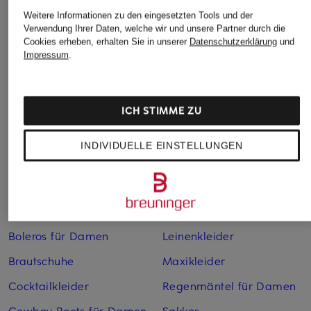
Weitere Informationen zu den eingesetzten Tools und der
Verwendung Ihrer Daten, welche wir und unsere Partner durch die
Cookies erheben, erhalten Sie in unserer
Datenschutzerklärung
und
Impressum
.
Weitere Kategorien
ICH STIMME ZU
Abendkleider
Kleider
INDIVIDUELLE EINSTELLUNGEN
Anzüge für Herren
Lederjacken für Damen
Bademäntel für Herren
Lederjacken für Herren
Bikinis für Damen
Leinenhosen für Herren
Boleros für Damen
Leinenkleider
Brautschuhe
Maxikleider
Cocktailkleider
Regenmäntel für Damen
Cowboy Boots für Damen
Sakkos