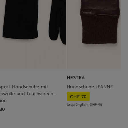
.
HESTRA
isport-Handschuhe mit
Handschuhe JEANNE
nowolle und Touchscreen-
CHF 70
ion
Ursprünglich:
CHF 95
30