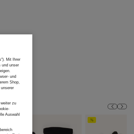
). Mit Ihrer
s und unser
eigen.
wser- und
nserem Shop,
 unserer
.
 weiter zu
ookie-
elle Auswahl
bereich