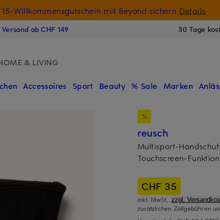
15-Willkommensgutschein mit Beyond sichern
Details
N
s Versand ab CHF 149
30 Tage kos
HOME & LIVING
chen
Accessoires
Sport
Beauty
% Sale
Marken
Anläs
reusch
Multisport-Handsch
Touchscreen-Funktion
CHF 35
inkl. MwSt.,
zzgl. Versandkos
zusätzlichen Zollgebühren un