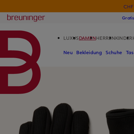
CHF 
ZUM HAUPTINHALT ÜBERSPRINGEN
ZUM SUCHFELD ÜBERSPRINGE
Breuninger
Grati
LUXUS
DAMEN
HERREN
KINDER
Neu
Bekleidung
Schuhe
Tas