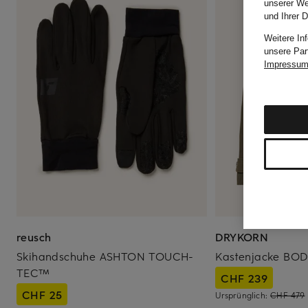
unserer We
und Ihrer 
Weitere In
unsere Par
Impressu
reusch
DRYKORN
Skihandschuhe ASHTON TOUCH-
Kastenjacke BO
TEC™
CHF 239
CHF 25
Ursprünglich:
CHF 479