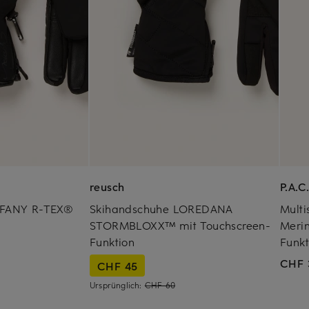
reusch
P.A.C
FFANY R-TEX®
Skihandschuhe LOREDANA
Mult
STORMBLOXX™ mit Touchscreen-
Meri
Funktion
Funkt
CHF 
CHF 45
Ursprünglich:
CHF 60