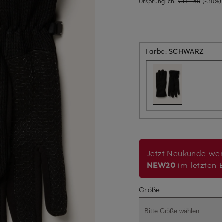
Ursprünglich:
CHF 50
(-30%)
Farbe:
SCHWARZ
Jetzt Neukunde wer
NEW20
im letzten B
Größe
Bitte Größe wählen