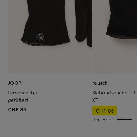
JOOP!
reusch
Handschuhe
Skihandschuhe TI
gefüttert
XT
CHF 85
CHF 85
Ursprünglich:
CHF 109