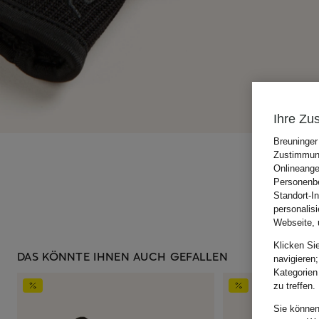
Ihre Zu
Breuninger
Zustimmung
Onlineange
Personenbe
Standort-I
personalis
Webseite, 
Klicken Si
DAS KÖNNTE IHNEN AUCH GEFALLEN
navigieren;
Kategorien
zu treffen.
Sie können