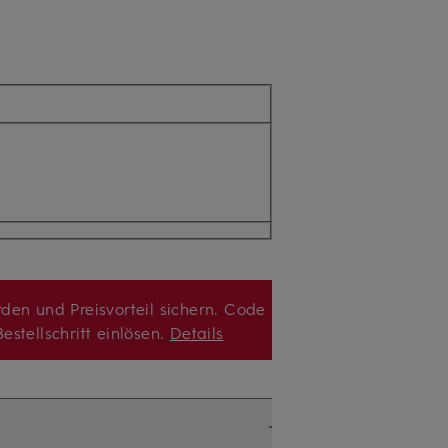
den und Preisvorteil sichern. Code
estellschritt einlösen.
Details