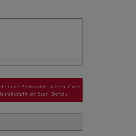
den und Preisvorteil sichern. Code
estellschritt einlösen.
Details