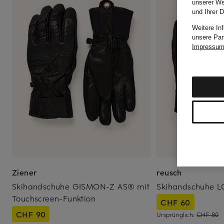
unserer We
und Ihrer 
Weitere In
unsere Par
Impressu
Ziener
reusch
Skihandschuhe GISMON-Z AS® mit
Skihandschuhe L
Touchscreen-Funktion
CHF 60
CHF 90
Ursprünglich:
CHF 80