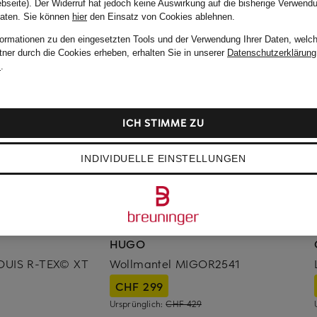
bseite). Der Widerruf hat jedoch keine Auswirkung auf die bisherige Verwend
Daten.
Sie können
hier
den Einsatz von Cookies ablehnen.
formationen zu den eingesetzten Tools und der Verwendung Ihrer Daten, welch
tner durch die Cookies erheben, erhalten Sie in unserer
Datenschutzerklärung
m
.
ICH STIMME ZU
INDIVIDUELLE EINSTELLUNGEN
HUGO
OUIS R-TEX© XT
Wollmantel MIGOR2541
CHF 299
Ursprünglich:
CHF 429