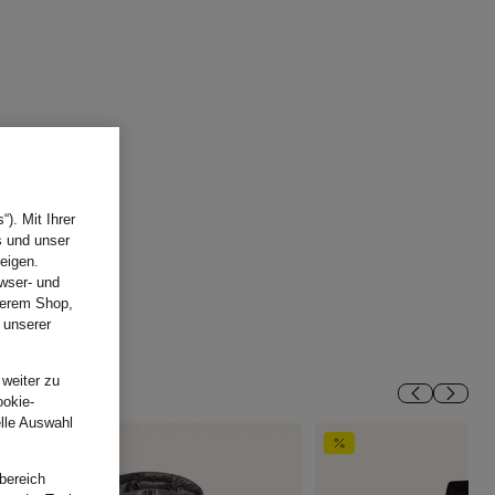
). Mit Ihrer
s und unser
eigen.
wser- und
nserem Shop,
 unserer
.
 weiter zu
ookie-
elle Auswahl
bereich