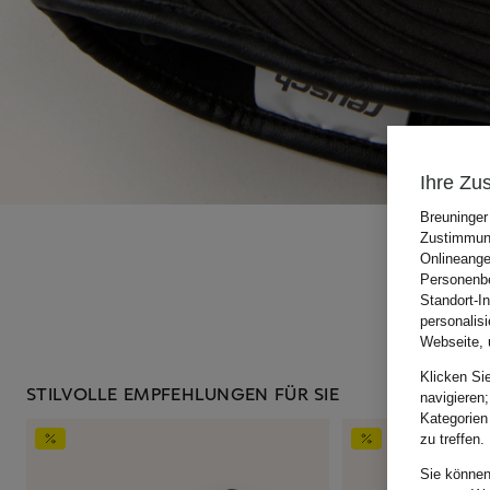
Ihre Zu
Breuninger
Zustimmung
Onlineange
Personenbe
Standort-I
personalis
Webseite, 
Klicken Si
STILVOLLE EMPFEHLUNGEN FÜR SIE
navigieren;
Kategorien
zu treffen.
Sie können