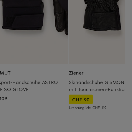
MUT
Ziener
isport-Handschuhe ASTRO
Skihandschuhe GISMON-Z
E SO GLOVE
mit Touchscreen-Funktion
109
CHF 90
Ursprünglich:
CHF 119