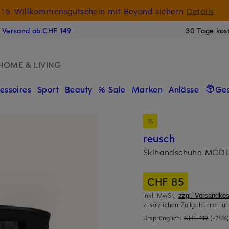
15-Willkommensgutschein mit Beyond sichern
Details
N
s Versand ab CHF 149
30 Tage kos
HOME & LIVING
essoires
Sport
Beauty
% Sale
Marken
Anlässe
Ge
reusch
Skihandschuhe MOD
CHF 85
inkl. MwSt.,
zzgl. Versandkos
zusätzlichen Zollgebühren un
Ursprünglich:
CHF 119
(-28%