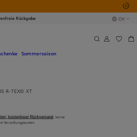
tenfreie Rückgabe
CH
schenke
Sommersaison
US R-TEX© XT
, keine
ten, kostenloser Rückversand
d Verzollungskosten
)