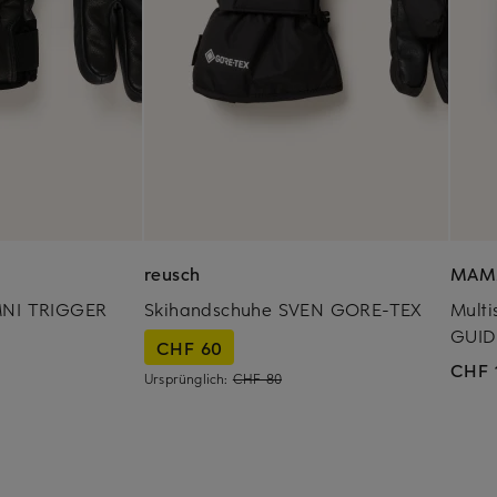
reusch
MAM
MNI TRIGGER
Skihandschuhe SVEN GORE-TEX
Mult
GUID
CHF 60
CHF 
Ursprünglich:
CHF 80