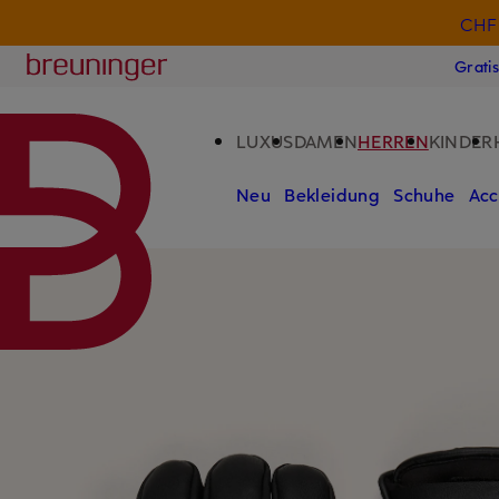
CHF 
ZUM HAUPTINHALT ÜBERSPRINGEN
ZUM SUCHFELD ÜBERSPRINGE
Breuninger
Grati
LUXUS
DAMEN
HERREN
KINDER
Neu
Bekleidung
Schuhe
Acc