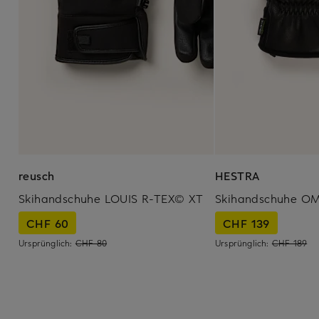
reusch
HESTRA
Skihandschuhe LOUIS R-TEX© XT
Skihandschuhe O
CHF 60
CHF 139
Ursprünglich:
CHF 80
Ursprünglich:
CHF 189