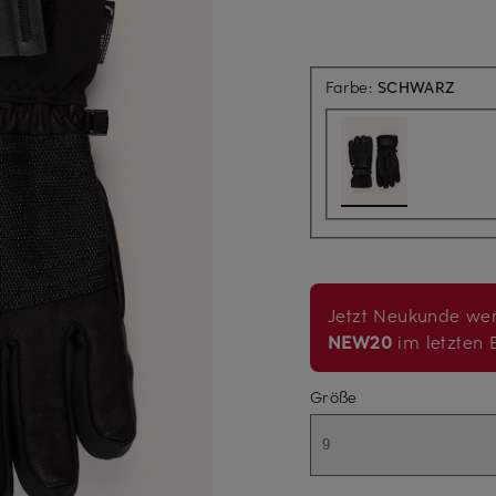
Farbe:
SCHWARZ
Jetzt Neukunde wer
NEW20
im letzten B
Größe
9