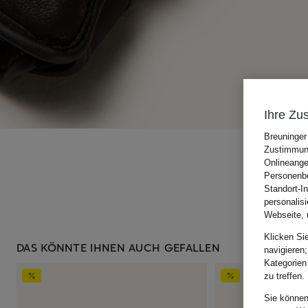
Ihre Zu
Breuninger
Zustimmung
Onlineange
Personenbe
Standort-I
personalis
Webseite, 
Klicken Si
DAS KÖNNTE IHNEN AUCH GEFALLEN
navigieren;
Kategorien
zu treffen.
Sie können