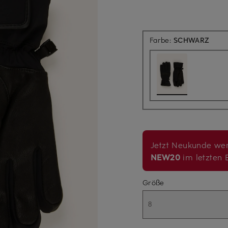
Farbe:
SCHWARZ
Jetzt Neukunde wer
NEW20
im letzten B
Größe
8