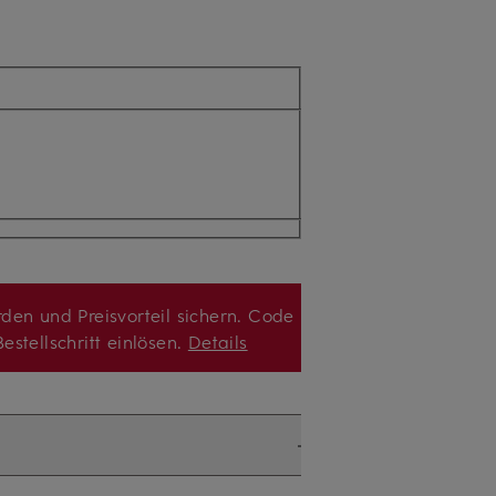
den und Preisvorteil sichern. Code
estellschritt einlösen.
Details