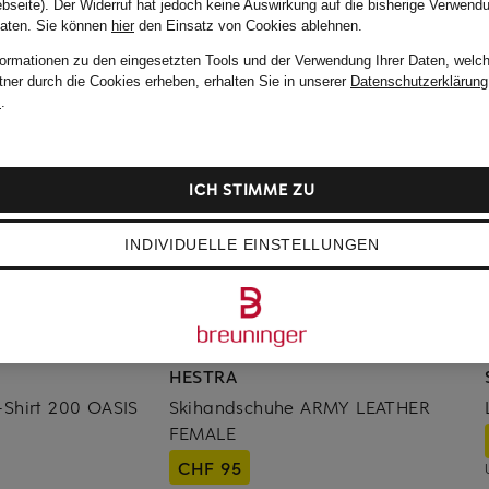
bseite). Der Widerruf hat jedoch keine Auswirkung auf die bisherige Verwend
Daten.
Sie können
hier
den Einsatz von Cookies ablehnen.
formationen zu den eingesetzten Tools und der Verwendung Ihrer Daten, welch
tner durch die Cookies erheben, erhalten Sie in unserer
Datenschutzerklärung
m
.
ICH STIMME ZU
INDIVIDUELLE EINSTELLUNGEN
HESTRA
-Shirt 200 OASIS
Skihandschuhe ARMY LEATHER
FEMALE
CHF 95