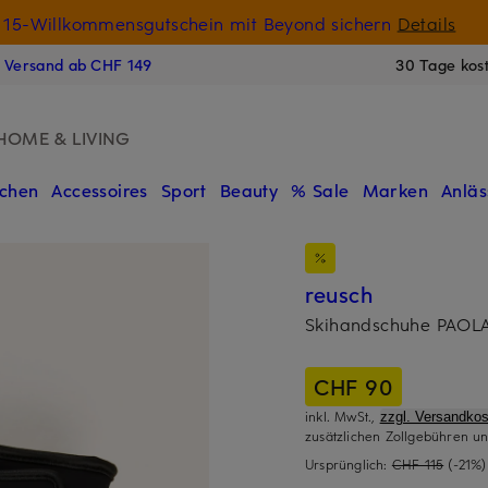
15-Willkommensgutschein mit Beyond sichern
Details
N
s Versand ab CHF 149
30 Tage kos
HOME & LIVING
chen
Accessoires
Sport
Beauty
% Sale
Marken
Anläs
reusch
Skihandschuhe PAOL
CHF 90
inkl. MwSt.,
zzgl. Versandkos
zusätzlichen Zollgebühren un
Ursprünglich:
CHF 115
(-21%)