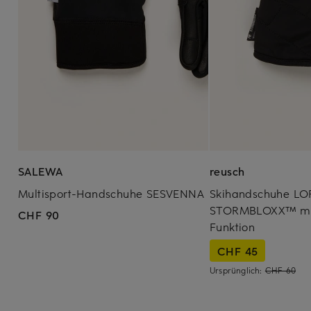
SALEWA
reusch
Multisport-Handschuhe SESVENNA
Skihandschuhe L
STORMBLOXX™ mit
CHF 90
Funktion
CHF 45
Ursprünglich:
CHF 60