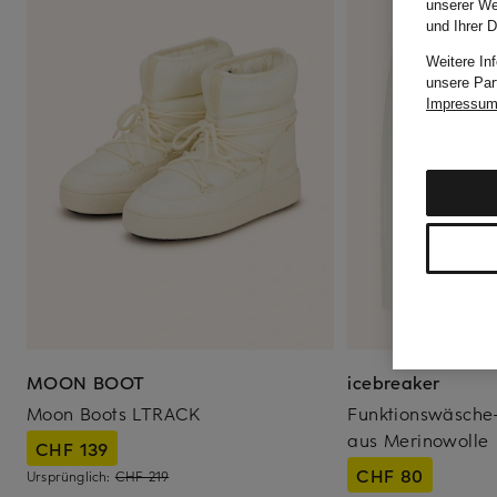
unserer We
und Ihrer 
Weitere In
unsere Par
Impressu
MOON BOOT
icebreaker
Moon Boots LTRACK
Funktionswäsche
aus Merinowolle
CHF 139
CHF 80
Ursprünglich:
CHF 219