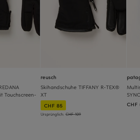
reusch
pata
OREDANA
Skihandschuhe TIFFANY R-TEX®
Mult
 Touchscreen-
XT
SYNC
CHF 
CHF 85
Ursprünglich:
CHF 109