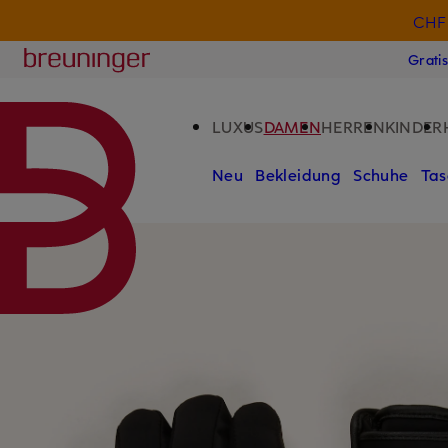
CHF 
ZUM HAUPTINHALT ÜBERSPRINGEN
ZUM SUCHFELD ÜBERSPRINGE
Breuninger
Grati
LUXUS
DAMEN
HERREN
KINDER
Neu
Bekleidung
Schuhe
Tas