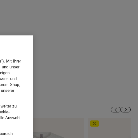
). Mit Ihrer
s und unser
eigen.
wser- und
nserem Shop,
 unserer
.
 weiter zu
ookie-
elle Auswahl
bereich