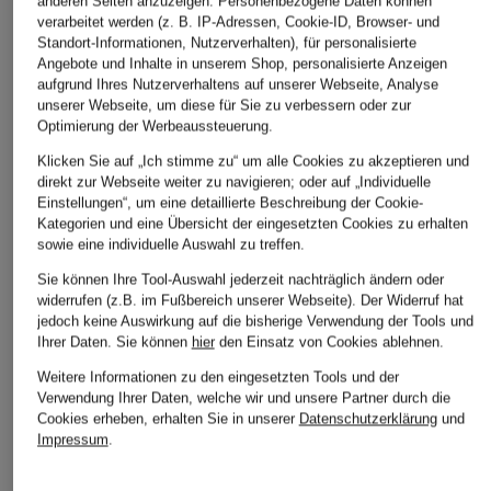
anderen Seiten anzuzeigen. Personenbezogene Daten können
verarbeitet werden (z. B. IP-Adressen, Cookie-ID, Browser- und
Standort-Informationen, Nutzerverhalten), für personalisierte
BOSS
darling harbour
GUESS
Angebote und Inhalte in unserem Shop, personalisierte Anzeigen
aufgrund Ihres Nutzerverhaltens auf unserer Webseite, Analyse
Teddyfell-Mantel
Teddyfell-Mantel
Mantel CLARA in
unserer Webseite, um diese für Sie zu verbessern oder zur
CATEDY
Lederoptik
CHF 159
Optimierung der Werbeaussteuerung.
CHF 249
CHF 219
Ursprünglich:
CHF 289
Klicken Sie auf „Ich stimme zu“ um alle Cookies zu akzeptieren und
direkt zur Webseite weiter zu navigieren; oder auf „Individuelle
Ursprünglich:
CHF 349
Ursprünglich:
CHF 305
Einstellungen“, um eine detaillierte Beschreibung der Cookie-
Kategorien und eine Übersicht der eingesetzten Cookies zu erhalten
sowie eine individuelle Auswahl zu treffen.
Sie können Ihre Tool-Auswahl jederzeit nachträglich ändern oder
widerrufen (z.B. im Fußbereich unserer Webseite). Der Widerruf hat
jedoch keine Auswirkung auf die bisherige Verwendung der Tools und
Ihrer Daten.
Sie können
hier
den Einsatz von Cookies ablehnen.
Weitere Informationen zu den eingesetzten Tools und der
Weitere Kategorien
Verwendung Ihrer Daten, welche wir und unsere Partner durch die
Cookies erheben, erhalten Sie in unserer
Datenschutzerklärung
und
Abendkleider
Kleider
Impressum
.
Anzüge für Herren
Lederjacken für Damen