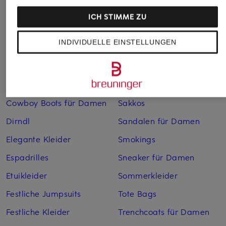
Bademäntel für Herren
Lederjacken für Herren
ICH STIMME ZU
Bikinis für Damen
Leinenhosen für Herren
INDIVIDUELLE EINSTELLUNGEN
Boleros für Damen
Leinenkleider
Brautschuhe
Maxikleider
Cocktailkleider
Regenmäntel für Damen
Cowboy Boots für Damen
Sakkos
Dirndl
Sandalen für Damen
Elegante Kleider
Smokings
Espadrilles
Sneaker für Damen
Etuikleider
Sommerkleider
Festliche Jumpsuits
Tote Bags
Festliche Kleider
Trenchcoats für Damen