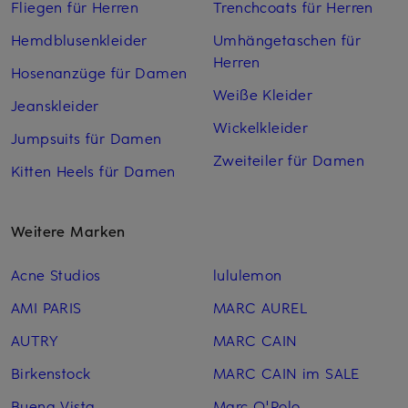
Fliegen für Herren
Trenchcoats für Herren
Hemdblusenkleider
Umhängetaschen für
Herren
Hosenanzüge für Damen
Weiße Kleider
Jeanskleider
Wickelkleider
Jumpsuits für Damen
Zweiteiler für Damen
Kitten Heels für Damen
Weitere Marken
Acne Studios
lululemon
AMI PARIS
MARC AUREL
AUTRY
MARC CAIN
Birkenstock
MARC CAIN im SALE
Buena Vista
Marc O'Polo