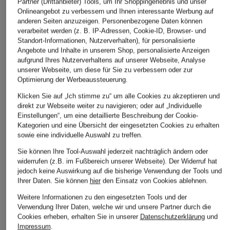
Partner (Drittanbieter) Tools, um Ihr Shoppingerlebnis und unser
Onlineangebot zu verbessern und Ihnen interessante Werbung auf
anderen Seiten anzuzeigen. Personenbezogene Daten können
verarbeitet werden (z. B. IP-Adressen, Cookie-ID, Browser- und
Standort-Informationen, Nutzerverhalten), für personalisierte
Angebote und Inhalte in unserem Shop, personalisierte Anzeigen
aufgrund Ihres Nutzerverhaltens auf unserer Webseite, Analyse
TOMMY HILFIGER
PAUL
NOWADAYS
unserer Webseite, um diese für Sie zu verbessern oder zur
Optimierung der Werbeaussteuerung.
Pullover
Cashmere-Pullover
Pullover
Klicken Sie auf „Ich stimme zu“ um alle Cookies zu akzeptieren und
CHF 189
CHF 109
CHF 75
direkt zur Webseite weiter zu navigieren; oder auf „Individuelle
Ursprünglich:
CHF 169
Einstellungen“, um eine detaillierte Beschreibung der Cookie-
Kategorien und eine Übersicht der eingesetzten Cookies zu erhalten
sowie eine individuelle Auswahl zu treffen.
Sie können Ihre Tool-Auswahl jederzeit nachträglich ändern oder
widerrufen (z.B. im Fußbereich unserer Webseite). Der Widerruf hat
jedoch keine Auswirkung auf die bisherige Verwendung der Tools und
Ihrer Daten.
Sie können
hier
den Einsatz von Cookies ablehnen.
Weitere Informationen zu den eingesetzten Tools und der
Verwendung Ihrer Daten, welche wir und unsere Partner durch die
Cookies erheben, erhalten Sie in unserer
Datenschutzerklärung
und
Weitere Kategorien
Impressum
.