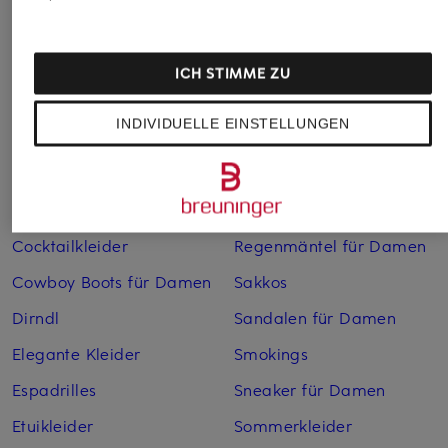
Abendkleider
Kleider
Anzüge für Herren
Lederjacken für Damen
ICH STIMME ZU
Bademäntel für Herren
Lederjacken für Herren
INDIVIDUELLE EINSTELLUNGEN
Bikinis für Damen
Leinenhosen für Herren
Boleros für Damen
Leinenkleider
Brautschuhe
Maxikleider
Cocktailkleider
Regenmäntel für Damen
Cowboy Boots für Damen
Sakkos
Dirndl
Sandalen für Damen
Elegante Kleider
Smokings
Espadrilles
Sneaker für Damen
Etuikleider
Sommerkleider