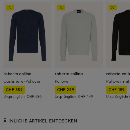
roberto collina
roberto collina
roberto coll
Cashmere-Pullover
Pullover
Pullover mi
CHF 359
CHF 249
CHF 189
Ursprünglich:
CHF 530
Ursprünglich:
CHF 449
Ursprünglich:
ÄHNLICHE ARTIKEL ENTDECKEN