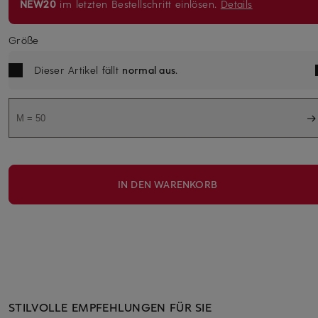
NEW20
im letzten Bestellschritt einlösen.
Details
Größe
Dieser Artikel fällt
normal aus
.
M = 50
IN DEN WARENKORB
STILVOLLE EMPFEHLUNGEN FÜR SIE