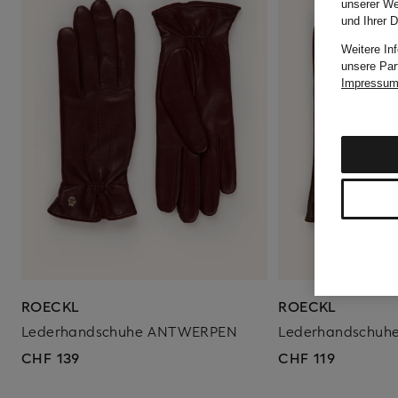
unserer We
und Ihrer 
Weitere In
unsere Par
Impressu
ROECKL
ROECKL
Lederhandschuhe ANTWERPEN
Lederhandschu
CHF 139
CHF 119