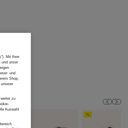
). Mit Ihrer
s und unser
eigen.
wser- und
nserem Shop,
 unserer
.
 weiter zu
ookie-
elle Auswahl
bereich