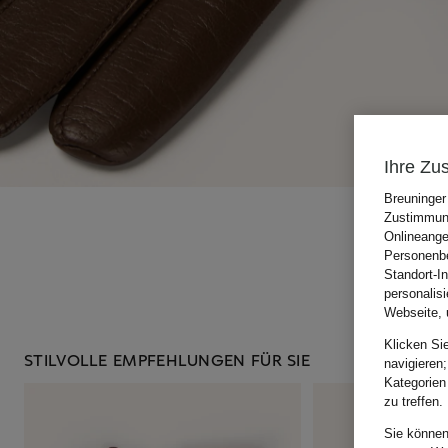
Ihre Zu
Breuninger
Zustimmung
Onlineange
Personenbe
Standort-I
personalis
Webseite, 
Klicken Si
STILVOLLE EMPFEHLUNGEN FÜR SIE
navigieren;
Kategorien
zu treffen.
Sie können