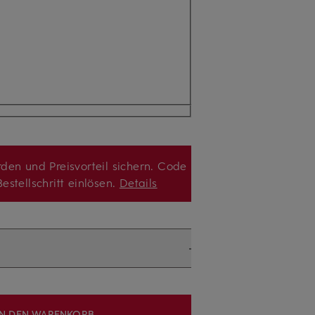
den und Preisvorteil sichern. Code
estellschritt einlösen.
Details
IN DEN WARENKORB