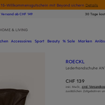
15-Willkommensgutschein mit Beyond sichern
Details
N
s Versand ab CHF 149
30 Tage kos
HOME & LIVING
chen
Accessoires
Sport
Beauty
% Sale
Marken
Anläs
ROECKL
Lederhandschuhe A
CHF 139
inkl. MwSt.,
zzgl. Versandkos
zusätzlichen Zollgebühren un