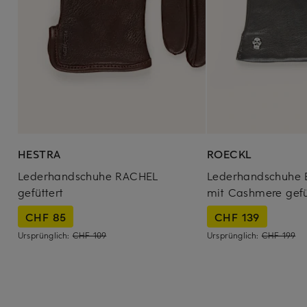
HESTRA
ROECKL
Lederhandschuhe RACHEL
Lederhandschuhe 
gefüttert
mit Cashmere gefü
CHF 85
CHF 139
Ursprünglich:
CHF 109
Ursprünglich:
CHF 199