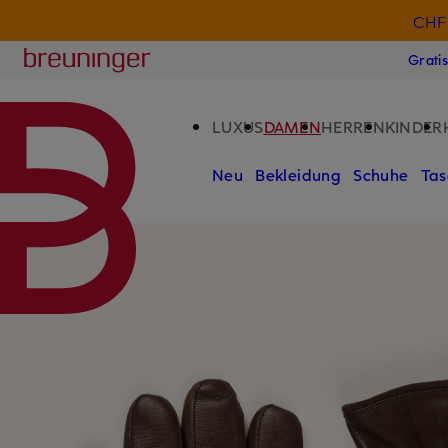
CHF 
ZUM HAUPTINHALT ÜBERSPRINGEN
ZUM SUCHFELD ÜBERSPRINGE
Breuninger
Grati
LUXUS
DAMEN
HERREN
KINDER
Neu
Bekleidung
Schuhe
Tas