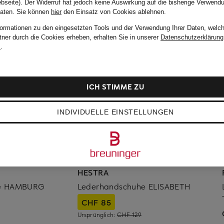
bseite). Der Widerruf hat jedoch keine Auswirkung auf die bisherige Verwend
Daten.
Sie können
hier
den Einsatz von Cookies ablehnen.
formationen zu den eingesetzten Tools und der Verwendung Ihrer Daten, welch
tner durch die Cookies erheben, erhalten Sie in unserer
Datenschutzerklärung
m
.
ICH STIMME ZU
INDIVIDUELLE EINSTELLUNGEN
HESTRA
he HAMBURG
Lederhandschuhe ELISABETH
CHF 85
Ursprünglich:
CHF 129