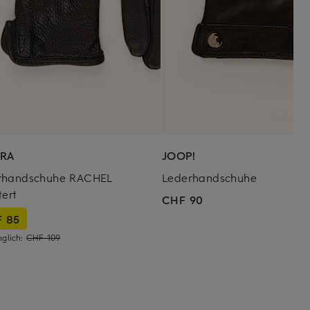
RA
JOOP!
rhandschuhe RACHEL
Lederhandschuhe
tert
CHF 90
 85
nglich:
CHF 109