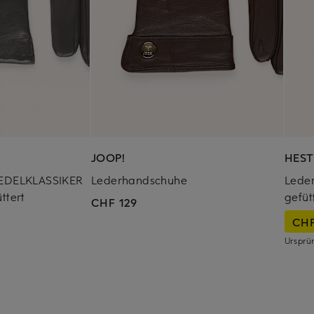
JOOP!
HEST
EDELKLASSIKER
Lederhandschuhe
Lede
ttert
gefüt
CHF 129
CHF
Ursprü