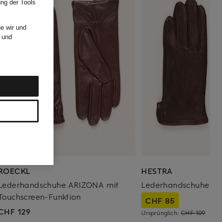
ung der Tools
e wir und
und
ROECKL
HESTRA
Lederhandschuhe ARIZONA mit
Lederhandschuhe R
Touchscreen-Funktion
CHF 85
CHF 129
Ursprünglich:
CHF 109