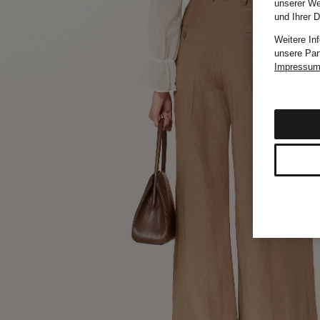
unserer We
und Ihrer 
Weitere In
unsere Par
Impressu