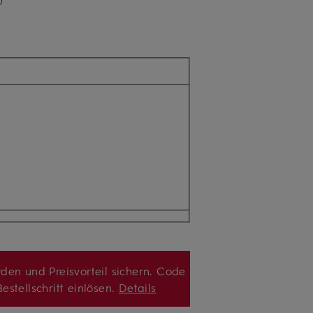
den und Preisvorteil sichern. Code
estellschritt einlösen.
Details