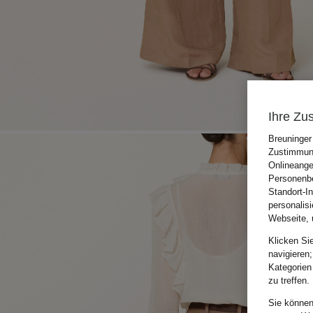
Ihre Zu
Breuninger
Zustimmung
Onlineange
Personenbe
Standort-I
personalis
Webseite, 
Klicken Si
navigieren;
Kategorien
zu treffen.
Sie können