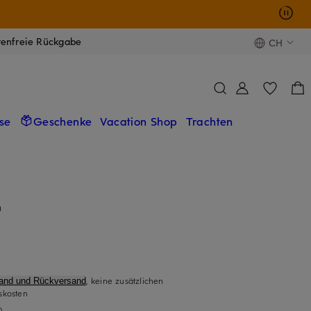
tenfreie Rückgabe
CH
se
Geschenke
Vacation Shop
Trachten
n
, keine zusätzlichen
sand und Rückversand
skosten
)