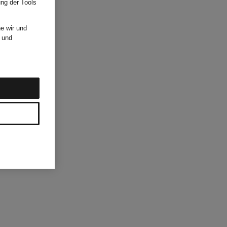
ung der Tools
e wir und
und