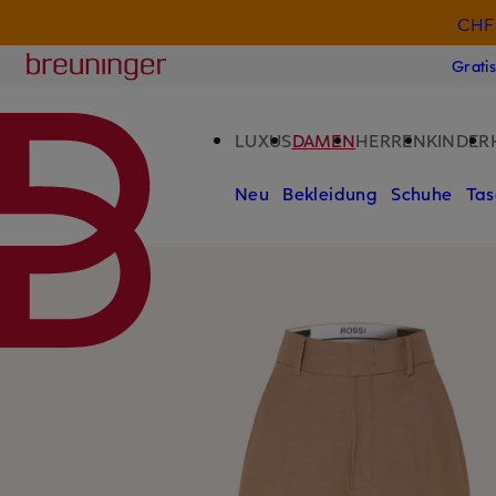
CHF 
ZUM HAUPTINHALT ÜBERSPRINGEN
ZUM SUCHFELD ÜBERSPRINGE
Breuninger
Grati
LUXUS
DAMEN
HERREN
KINDER
Neu
Bekleidung
Schuhe
Tas