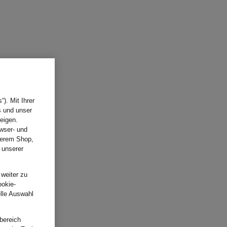
). Mit Ihrer
s und unser
eigen.
wser- und
nserem Shop,
 unserer
.
 weiter zu
ookie-
elle Auswahl
bereich