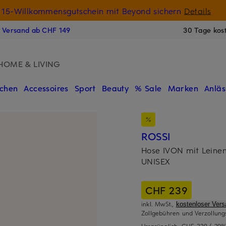
15-Willkommensgutschein mit Beyond sichern
Details
N
s Versand ab CHF 149
30 Tage kos
HOME & LIVING
chen
Accessoires
Sport
Beauty
% Sale
Marken
Anläs
ROSSI
Hose IVON mit Leine
UNISEX
CHF 239
inkl. MwSt.,
kostenloser Ver
Zollgebühren und Verzollung
Ursprünglich:
CHF 339
(-29%