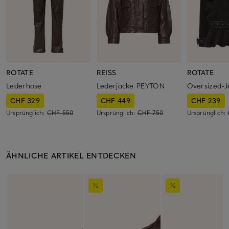
ROTATE
REISS
ROTATE
Lederhose
Lederjacke PEYTON
Oversized-J
CHF 329
CHF 449
CHF 239
Ursprünglich:
CHF 550
Ursprünglich:
CHF 750
Ursprünglich:
ÄHNLICHE ARTIKEL ENTDECKEN