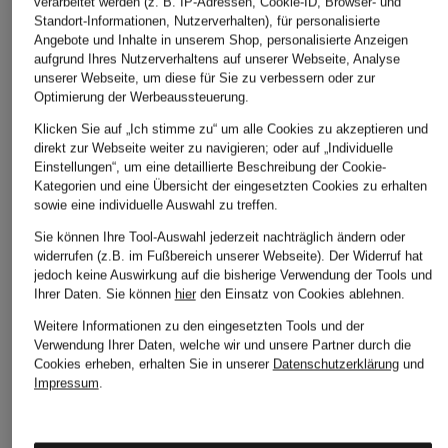
verarbeitet werden (z. B. IP-Adressen, Cookie-ID, Browser- und
Smith & Soul
The Frankie Shop
ALLSAINTS
Standort-Informationen, Nutzerverhalten), für personalisierte
Angebote und Inhalte in unserem Shop, personalisierte Anzeigen
Lederjacke
Lederjacke CARNABY
Lederjacke FLOR
aufgrund Ihres Nutzerverhaltens auf unserer Webseite, Analyse
CHF 299
unserer Webseite, um diese für Sie zu verbessern oder zur
CHF 580
CHF 349
Optimierung der Werbeaussteuerung.
Ursprünglich:
CHF 730
Ursprünglich:
CHF 625
Klicken Sie auf „Ich stimme zu“ um alle Cookies zu akzeptieren und
direkt zur Webseite weiter zu navigieren; oder auf „Individuelle
Einstellungen“, um eine detaillierte Beschreibung der Cookie-
Kategorien und eine Übersicht der eingesetzten Cookies zu erhalten
sowie eine individuelle Auswahl zu treffen.
Sie können Ihre Tool-Auswahl jederzeit nachträglich ändern oder
widerrufen (z.B. im Fußbereich unserer Webseite). Der Widerruf hat
jedoch keine Auswirkung auf die bisherige Verwendung der Tools und
Ihrer Daten.
Sie können
hier
den Einsatz von Cookies ablehnen.
Weitere Kategorien
Weitere Informationen zu den eingesetzten Tools und der
Verwendung Ihrer Daten, welche wir und unsere Partner durch die
Abendkleider
Kleider
Cookies erheben, erhalten Sie in unserer
Datenschutzerklärung
und
Impressum
.
Anzüge für Herren
Lederjacken für Damen
Bademäntel für Herren
Lederjacken für Herren