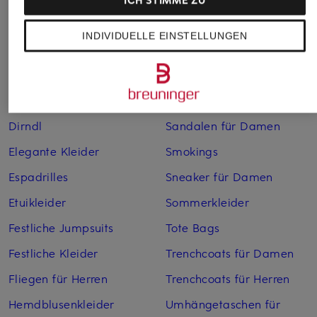
ICH STIMME ZU
Boleros für Damen
Leinenkleider
INDIVIDUELLE EINSTELLUNGEN
Brautschuhe
Maxikleider
Cocktailkleider
Regenmäntel für Damen
Cowboy Boots für Damen
Sakkos
Dirndl
Sandalen für Damen
Elegante Kleider
Smokings
Espadrilles
Sneaker für Damen
Etuikleider
Sommerkleider
Festliche Jumpsuits
Tote Bags
Festliche Kleider
Trenchcoats für Damen
Fliegen für Herren
Trenchcoats für Herren
Hemdblusenkleider
Umhängetaschen für