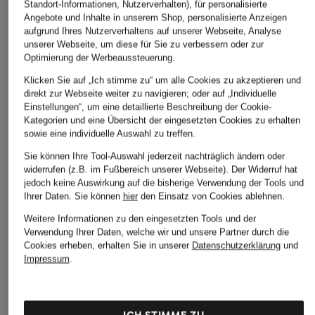
Standort-Informationen, Nutzerverhalten), für personalisierte
Cordhose
Marlenehose
Angebote und Inhalte in unserem Shop, personalisierte Anzeigen
aufgrund Ihres Nutzerverhaltens auf unserer Webseite, Analyse
CHF 149
CHF 359
unserer Webseite, um diese für Sie zu verbessern oder zur
Optimierung der Werbeaussteuerung.
Ursprünglich:
CHF 439
Klicken Sie auf „Ich stimme zu“ um alle Cookies zu akzeptieren und
direkt zur Webseite weiter zu navigieren; oder auf „Individuelle
Einstellungen“, um eine detaillierte Beschreibung der Cookie-
Kategorien und eine Übersicht der eingesetzten Cookies zu erhalten
sowie eine individuelle Auswahl zu treffen.
Sie können Ihre Tool-Auswahl jederzeit nachträglich ändern oder
widerrufen (z.B. im Fußbereich unserer Webseite). Der Widerruf hat
jedoch keine Auswirkung auf die bisherige Verwendung der Tools und
Ihrer Daten.
Sie können
hier
den Einsatz von Cookies ablehnen.
Weitere Kategorien
Weitere Informationen zu den eingesetzten Tools und der
Verwendung Ihrer Daten, welche wir und unsere Partner durch die
Abendkleider
Kleider
Cookies erheben, erhalten Sie in unserer
Datenschutzerklärung
und
Impressum
.
Anzüge für Herren
Lederjacken für Damen
Bademäntel für Herren
Lederjacken für Herren
Bikinis für Damen
Leinenhosen für Herren