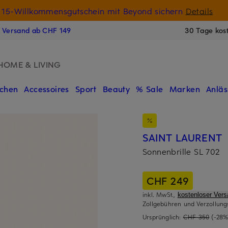
15-Willkommensgutschein mit Beyond sichern
Details
N
s Versand ab CHF 149
30 Tage kos
HOME & LIVING
chen
Accessoires
Sport
Beauty
% Sale
Marken
Anläs
SAINT LAURENT
Sonnenbrille SL 702
CHF 249
inkl. MwSt.,
kostenloser Ver
Zollgebühren und Verzollung
Ursprünglich:
CHF 350
(-28%