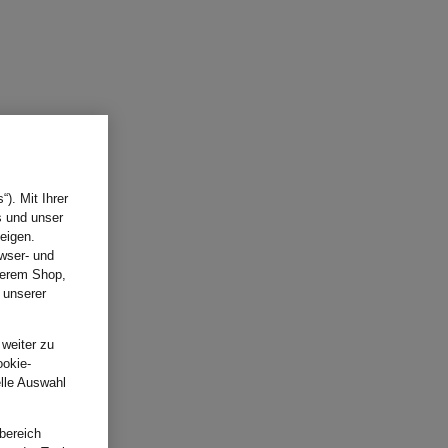
). Mit Ihrer
s und unser
eigen.
wser- und
nserem Shop,
 unserer
.
 weiter zu
ookie-
elle Auswahl
bereich