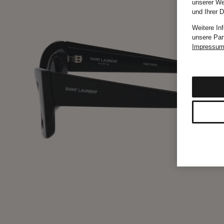
unserer We
und Ihrer 
Weitere In
unsere Par
Impressu