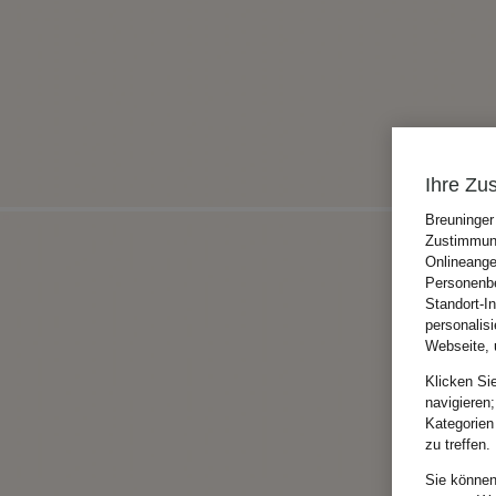
Ihre Zu
Breuninger
Zustimmung
Onlineange
Personenbe
Standort-I
personalis
Webseite, 
Klicken Si
navigieren;
Kategorien
zu treffen.
Sie können