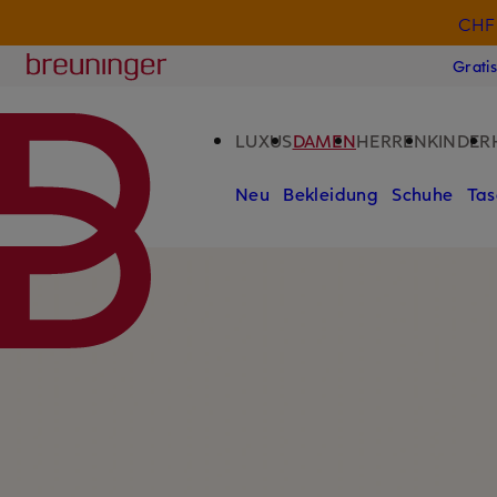
CHF 
ZUM HAUPTINHALT ÜBERSPRINGEN
ZUM SUCHFELD ÜBERSPRINGE
Breuninger
Grati
LUXUS
DAMEN
HERREN
KINDER
Neu
Bekleidung
Schuhe
Tas