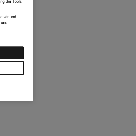
ung der Tools
e wir und
und