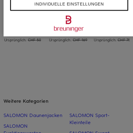
INDIVIDUELLE EINSTELLUNGEN
Levi's®
DRYKORN
Marc O'Polo
T-Shirt
Strickshirt DILARY
T-Shirt
CHF 30
CHF 139
CHF 40
Ursprünglich:
CHF 50
Ursprünglich:
CHF 169
Ursprünglich:
CHF 75
Weitere Kategorien
SALOMON Daunenjacken
SALOMON Sport-
Kleinteile
SALOMON
Funktionswesten
SALOMON Sweat