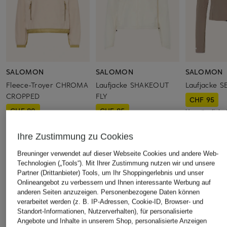
SALOMON
SALOMON
SALOMON
Fleece-Troyer CHROMA
Laufjacke SHAKEOUT
Laufjacke 
CROPPED
FLY
CHF 95
CHF 80
CHF 85
Ursprünglich:
Ursprünglich:
CHF 169
Ursprünglich:
CHF 149
Ihre Zustimmung zu Cookies
Breuninger verwendet auf dieser Webseite Cookies und andere Web-
ÄHNLICHE ARTIKEL ENTDECKEN
Technologien („Tools“). Mit Ihrer Zustimmung nutzen wir und unsere
Partner (Drittanbieter) Tools, um Ihr Shoppingerlebnis und unser
Onlineangebot zu verbessern und Ihnen interessante Werbung auf
anderen Seiten anzuzeigen. Personenbezogene Daten können
verarbeitet werden (z. B. IP-Adressen, Cookie-ID, Browser- und
Standort-Informationen, Nutzerverhalten), für personalisierte
Angebote und Inhalte in unserem Shop, personalisierte Anzeigen