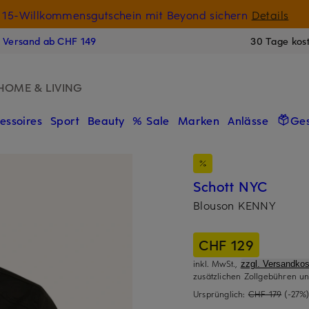
15-Willkommensgutschein mit Beyond sichern
Details
N
s Versand ab CHF 149
30 Tage kos
HOME & LIVING
essoires
Sport
Beauty
% Sale
Marken
Anlässe
Ge
Schott NYC
Blouson KENNY
CHF 129
inkl. MwSt.,
zzgl. Versandkos
zusätzlichen Zollgebühren un
Ursprünglich:
CHF 179
(-27%