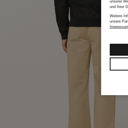
unserer We
und Ihrer 
Weitere In
unsere Par
Impressu