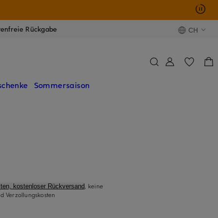
tenfreie Rückgabe
CH
schenke
Sommersaison
, keine
ten, kostenloser Rückversand
d Verzollungskosten
)