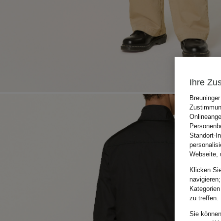
Ihre Zu
Breuninger
Zustimmung
Onlineange
Personenbe
Standort-I
personalis
Webseite, 
Klicken Si
navigieren;
Kategorien
zu treffen.
Sie können