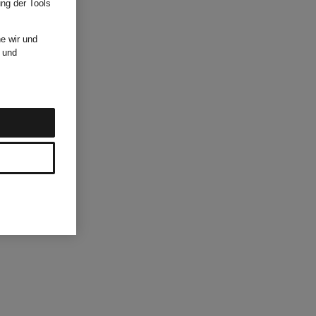
ung der Tools
e wir und
und