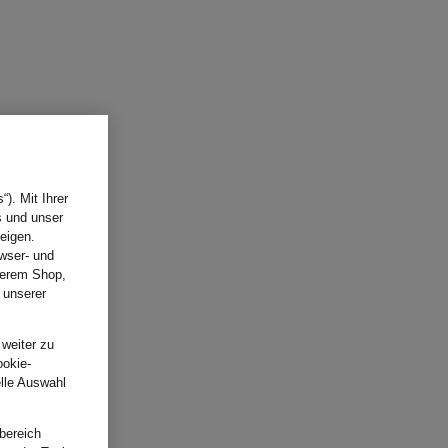
). Mit Ihrer
s und unser
eigen.
wser- und
nserem Shop,
 unserer
.
 weiter zu
ookie-
elle Auswahl
bereich