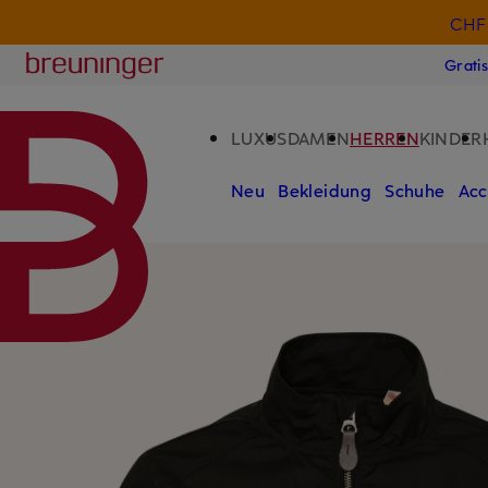
CHF 
ZUM HAUPTINHALT ÜBERSPRINGEN
ZUM SUCHFELD ÜBERSPRINGE
Breuninger
Grati
LUXUS
DAMEN
HERREN
KINDER
Neu
Bekleidung
Schuhe
Acc