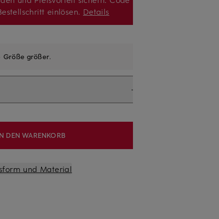
estellschritt einlösen.
Details
e
Größe größer
.
IN DEN WARENKORB
sform und Material