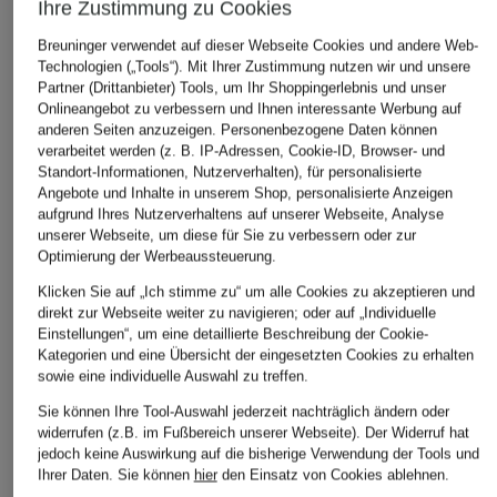
Ihre Zustimmung zu Cookies
Breuninger verwendet auf dieser Webseite Cookies und andere Web-
Technologien („Tools“). Mit Ihrer Zustimmung nutzen wir und unsere
Partner (Drittanbieter) Tools, um Ihr Shoppingerlebnis und unser
Onlineangebot zu verbessern und Ihnen interessante Werbung auf
anderen Seiten anzuzeigen. Personenbezogene Daten können
verarbeitet werden (z. B. IP-Adressen, Cookie-ID, Browser- und
Standort-Informationen, Nutzerverhalten), für personalisierte
Angebote und Inhalte in unserem Shop, personalisierte Anzeigen
aufgrund Ihres Nutzerverhaltens auf unserer Webseite, Analyse
unserer Webseite, um diese für Sie zu verbessern oder zur
Optimierung der Werbeaussteuerung.
Marc O'Polo DENIM
Marc O'Polo
lilienfels
Klicken Sie auf „Ich stimme zu“ um alle Cookies zu akzeptieren und
T-Shirt
T-Shirt
T-Shirt
direkt zur Webseite weiter zu navigieren; oder auf „Individuelle
Einstellungen“, um eine detaillierte Beschreibung der Cookie-
CHF 70
CHF 25
CHF 85
Kategorien und eine Übersicht der eingesetzten Cookies zu erhalten
sowie eine individuelle Auswahl zu treffen.
Ursprünglich:
CHF 60
Ursprünglich:
CHF 109
Sie können Ihre Tool-Auswahl jederzeit nachträglich ändern oder
widerrufen (z.B. im Fußbereich unserer Webseite). Der Widerruf hat
jedoch keine Auswirkung auf die bisherige Verwendung der Tools und
Ihrer Daten.
Sie können
hier
den Einsatz von Cookies ablehnen.