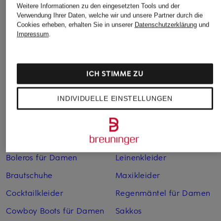
Weitere Informationen zu den eingesetzten Tools und der
Verwendung Ihrer Daten, welche wir und unsere Partner durch die
Cookies erheben, erhalten Sie in unserer
Datenschutzerklärung
und
Impressum
.
Weitere Kategorien
ICH STIMME ZU
Abendkleider
Kleider
INDIVIDUELLE EINSTELLUNGEN
Anzüge für Herren
Lederjacken für Damen
Bademäntel für Herren
Lederjacken für Herren
Bikinis für Damen
Leinenhosen für Herren
Boleros für Damen
Leinenkleider
Brautschuhe
Maxikleider
Cocktailkleider
Regenmäntel für Damen
Cowboy Boots für Damen
Sakkos