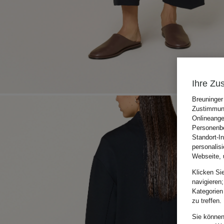
Ihre Zu
Breuninger
Zustimmung
Onlineange
Personenbe
Standort-I
personalis
Webseite, 
Klicken Si
navigieren;
Kategorien
zu treffen.
Sie können