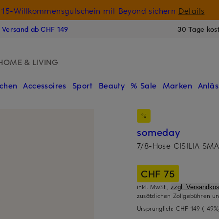
15-Willkommensgutschein mit Beyond sichern
Details
N
s Versand ab CHF 149
30 Tage kos
HOME & LIVING
chen
Accessoires
Sport
Beauty
% Sale
Marken
Anläs
someday
7/8-Hose CISILIA SMA
CHF 75
inkl. MwSt.,
zzgl. Versandkos
zusätzlichen Zollgebühren un
Ursprünglich:
CHF 149
(-49%