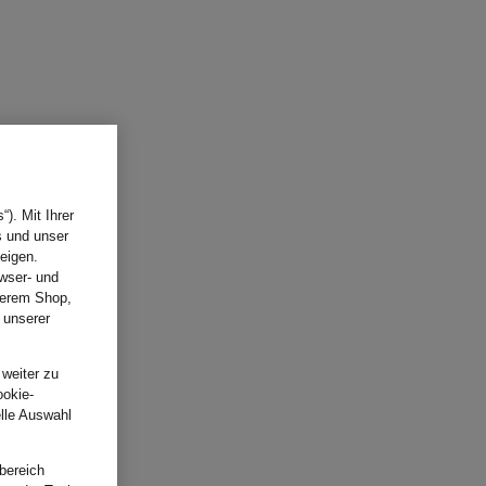
). Mit Ihrer
s und unser
eigen.
wser- und
nserem Shop,
 unserer
.
 weiter zu
ookie-
elle Auswahl
bereich