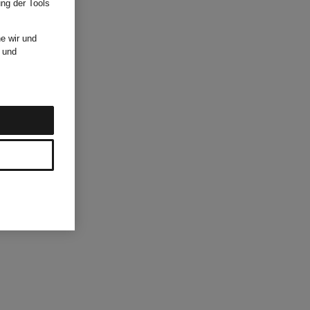
ung der Tools
e wir und
und