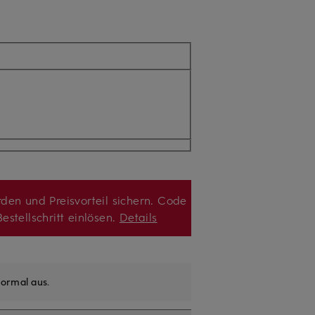
den und Preisvorteil sichern. Code
estellschritt einlösen.
Details
ormal aus
.