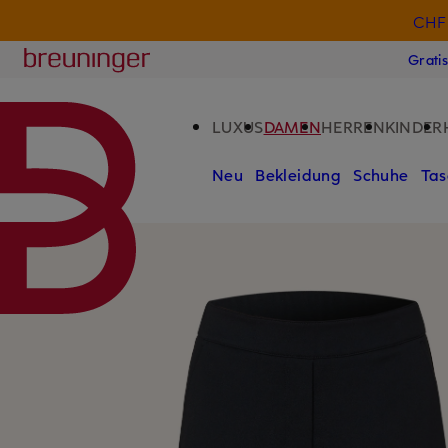
CHF 
ZUM HAUPTINHALT ÜBERSPRINGEN
ZUM SUCHFELD ÜBERSPRINGE
Breuninger
Grati
LUXUS
DAMEN
HERREN
KINDER
Neu
Bekleidung
Schuhe
Tas