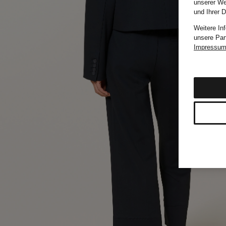
unserer We
und Ihrer 
Weitere In
unsere Par
Impressu