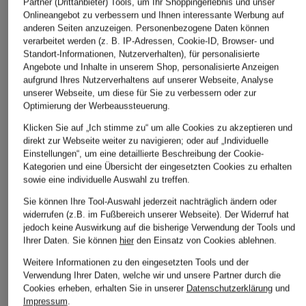
Partner (Drittanbieter) Tools, um Ihr Shoppingerlebnis und unser
Onlineangebot zu verbessern und Ihnen interessante Werbung auf
anderen Seiten anzuzeigen. Personenbezogene Daten können
verarbeitet werden (z. B. IP-Adressen, Cookie-ID, Browser- und
Standort-Informationen, Nutzerverhalten), für personalisierte
Angebote und Inhalte in unserem Shop, personalisierte Anzeigen
aufgrund Ihres Nutzerverhaltens auf unserer Webseite, Analyse
(THE MERCER) N.Y.
VINCE
SAMSØE SAMSØE
unserer Webseite, um diese für Sie zu verbessern oder zur
Optimierung der Werbeaussteuerung.
Hemdbluse aus
Hemdbluse aus Seide
Hemdbluse MAJAN
Leinen
Klicken Sie auf „Ich stimme zu“ um alle Cookies zu akzeptieren und
CHF 369
CHF 100
direkt zur Webseite weiter zu navigieren; oder auf „Individuelle
CHF 209
Einstellungen“, um eine detaillierte Beschreibung der Cookie-
Kategorien und eine Übersicht der eingesetzten Cookies zu erhalten
Ursprünglich:
CHF 269
sowie eine individuelle Auswahl zu treffen.
Sie können Ihre Tool-Auswahl jederzeit nachträglich ändern oder
widerrufen (z.B. im Fußbereich unserer Webseite). Der Widerruf hat
jedoch keine Auswirkung auf die bisherige Verwendung der Tools und
Ihrer Daten.
Sie können
hier
den Einsatz von Cookies ablehnen.
Weitere Informationen zu den eingesetzten Tools und der
Verwendung Ihrer Daten, welche wir und unsere Partner durch die
Cookies erheben, erhalten Sie in unserer
Datenschutzerklärung
und
Weitere Kategorien
Impressum
.