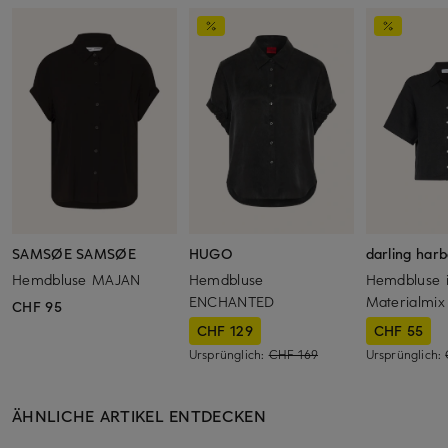
SAMSØE SAMSØE
HUGO
darling har
Hemdbluse MAJAN
Hemdbluse
Hemdbluse 
ENCHANTED
Materialmix
CHF 95
CHF 129
CHF 55
Ursprünglich:
CHF 169
Ursprünglich:
ÄHNLICHE ARTIKEL ENTDECKEN