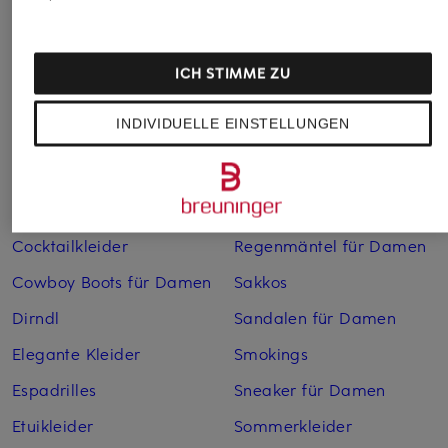
Abendkleider
Kleider
Anzüge für Herren
Lederjacken für Damen
ICH STIMME ZU
Bademäntel für Herren
Lederjacken für Herren
INDIVIDUELLE EINSTELLUNGEN
Bikinis für Damen
Leinenhosen für Herren
Boleros für Damen
Leinenkleider
Brautschuhe
Maxikleider
Cocktailkleider
Regenmäntel für Damen
Cowboy Boots für Damen
Sakkos
Dirndl
Sandalen für Damen
Elegante Kleider
Smokings
Espadrilles
Sneaker für Damen
Etuikleider
Sommerkleider