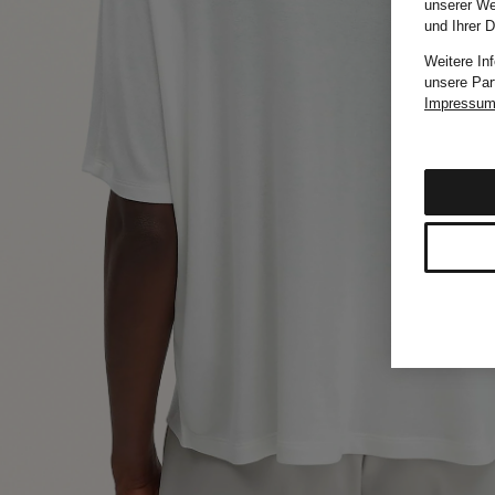
unserer We
und Ihrer 
Weitere In
unsere Par
Impressu