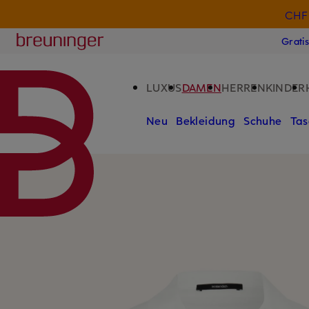
CHF 
ZUM HAUPTINHALT ÜBERSPRINGEN
ZUM SUCHFELD ÜBERSPRINGE
Breuninger
Grati
LUXUS
DAMEN
HERREN
KINDER
Neu
Bekleidung
Schuhe
Tas