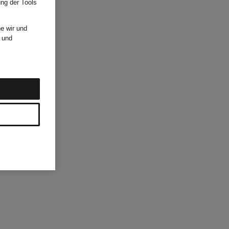
ung der Tools
e wir und
und