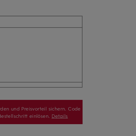
den und Preisvorteil sichern. Code
estellschritt einlösen.
Details