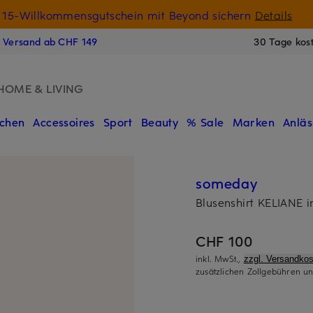
15-Willkommensgutschein mit Beyond sichern
Details
N
s Versand ab CHF 149
30 Tage kos
HOME & LIVING
chen
Accessoires
Sport
Beauty
% Sale
Marken
Anläs
someday
Blusenshirt KELIANE 
CHF 100
inkl. MwSt.,
zzgl. Versandkos
zusätzlichen Zollgebühren un