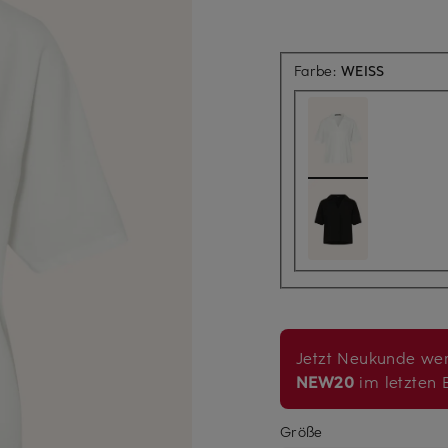
Farbe:
WEISS
Jetzt Neukunde wer
NEW20
im letzten B
Größe