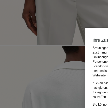
Ihre Zu
Breuninger
Zustimmung
Onlineange
Personenbe
Standort-I
personalis
Webseite, 
Klicken Si
navigieren;
Kategorien
zu treffen.
Sie können