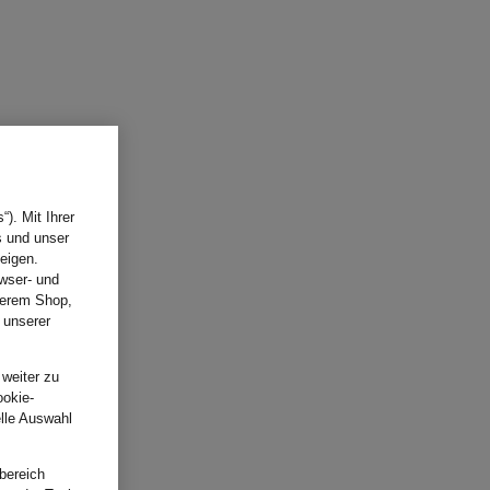
). Mit Ihrer
s und unser
eigen.
wser- und
nserem Shop,
 unserer
.
 weiter zu
ookie-
elle Auswahl
bereich