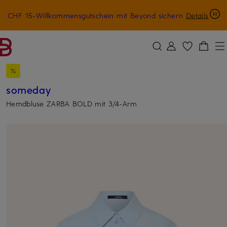
CHF 15-Willkommensgutschein mit Beyond sichern
Details
ZUM HAUPTINHALT ÜBERSPRINGEN
ZUM SUCHFELD ÜBERSPRINGE
someday
Hemdbluse ZARBA BOLD mit 3/4-Arm