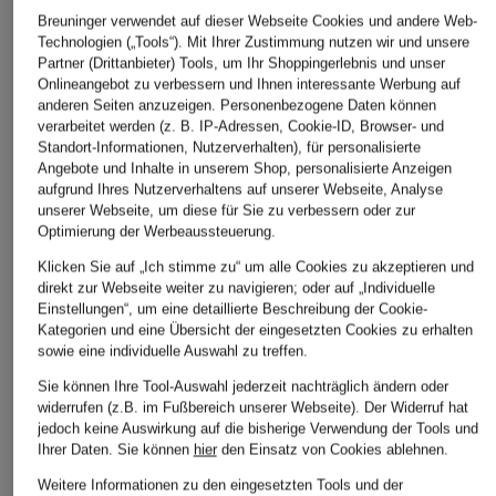
Breuninger verwendet auf dieser Webseite Cookies und andere Web-
Technologien („Tools“). Mit Ihrer Zustimmung nutzen wir und unsere
Partner (Drittanbieter) Tools, um Ihr Shoppingerlebnis und unser
Onlineangebot zu verbessern und Ihnen interessante Werbung auf
anderen Seiten anzuzeigen. Personenbezogene Daten können
verarbeitet werden (z. B. IP-Adressen, Cookie-ID, Browser- und
Standort-Informationen, Nutzerverhalten), für personalisierte
Angebote und Inhalte in unserem Shop, personalisierte Anzeigen
aufgrund Ihres Nutzerverhaltens auf unserer Webseite, Analyse
unserer Webseite, um diese für Sie zu verbessern oder zur
Optimierung der Werbeaussteuerung.
van Laack
DRYKORN
The Frankie Shop
Hemdbluse VL-
Hemdbluse YARIKA
Hemdbluse TILA
Klicken Sie auf „Ich stimme zu“ um alle Cookies zu akzeptieren und
direkt zur Webseite weiter zu navigieren; oder auf „Individuelle
BANIS-BRO mit 3/4-
mit Leinen und 3/4-
CHF 169
Einstellungen“, um eine detaillierte Beschreibung der Cookie-
Arm
Arm
Kategorien und eine Übersicht der eingesetzten Cookies zu erhalten
Ursprünglich:
CHF 219
sowie eine individuelle Auswahl zu treffen.
CHF 209
CHF 129
Ursprünglich:
CHF 259
Ursprünglich:
CHF 169
Sie können Ihre Tool-Auswahl jederzeit nachträglich ändern oder
widerrufen (z.B. im Fußbereich unserer Webseite). Der Widerruf hat
jedoch keine Auswirkung auf die bisherige Verwendung der Tools und
Ihrer Daten.
Sie können
hier
den Einsatz von Cookies ablehnen.
Weitere Informationen zu den eingesetzten Tools und der