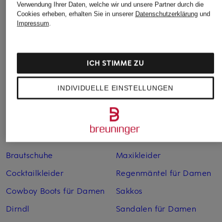
Verwendung Ihrer Daten, welche wir und unsere Partner durch die
Cookies erheben, erhalten Sie in unserer
Datenschutzerklärung
und
Impressum
.
Weitere Kategorien
ICH STIMME ZU
Abendkleider
Kleider
Anzüge für Herren
Lederjacken für Damen
INDIVIDUELLE EINSTELLUNGEN
Bademäntel für Herren
Lederjacken für Herren
Bikinis für Damen
Leinenhosen für Herren
Boleros für Damen
Leinenkleider
Brautschuhe
Maxikleider
Cocktailkleider
Regenmäntel für Damen
Cowboy Boots für Damen
Sakkos
Dirndl
Sandalen für Damen