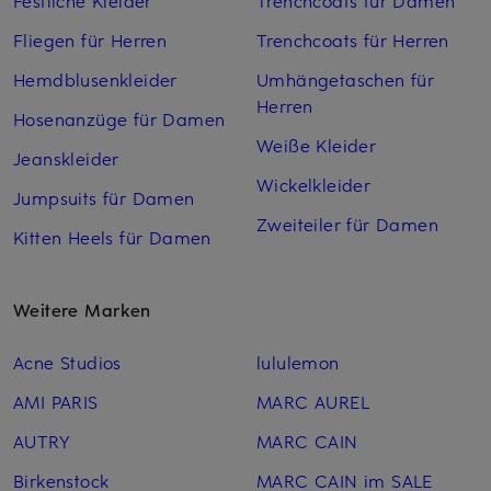
Festliche Kleider
Trenchcoats für Damen
Fliegen für Herren
Trenchcoats für Herren
Hemdblusenkleider
Umhängetaschen für
Herren
Hosenanzüge für Damen
Weiße Kleider
Jeanskleider
Wickelkleider
Jumpsuits für Damen
Zweiteiler für Damen
Kitten Heels für Damen
Weitere Marken
Acne Studios
lululemon
AMI PARIS
MARC AUREL
AUTRY
MARC CAIN
Birkenstock
MARC CAIN im SALE