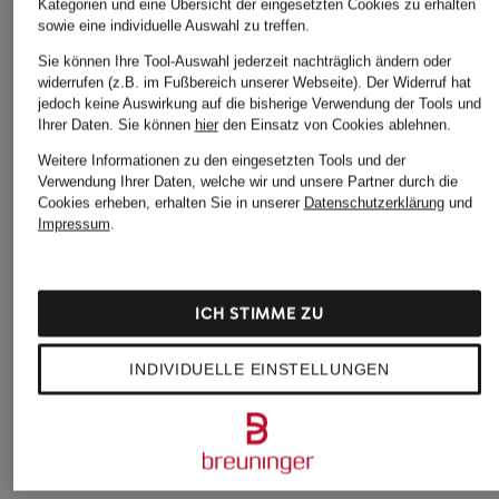
Kategorien und eine Übersicht der eingesetzten Cookies zu erhalten
sowie eine individuelle Auswahl zu treffen.
Sie können Ihre Tool-Auswahl jederzeit nachträglich ändern oder
widerrufen (z.B. im Fußbereich unserer Webseite). Der Widerruf hat
DRYKORN
DRYKORN
Schöffel
jedoch keine Auswirkung auf die bisherige Verwendung der Tools und
Pullover RIKONO
Longsleeve MORITZO
Longsleeve REFOC
Ihrer Daten.
Sie können
hier
den Einsatz von Cookies ablehnen.
CHF 119
Weitere Informationen zu den eingesetzten Tools und der
CHF 100
CHF 80
Verwendung Ihrer Daten, welche wir und unsere Partner durch die
Ursprünglich:
CHF 149
Ursprünglich:
CHF 100
Cookies erheben, erhalten Sie in unserer
Datenschutzerklärung
und
Impressum
.
ICH STIMME ZU
INDIVIDUELLE EINSTELLUNGEN
Weitere Kategorien
Abendkleider
Kleider