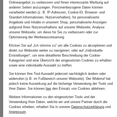
Onlineangebot zu verbessern und Ihnen interessante Werbung auf
anderen Seiten anzuzeigen. Personenbezogene Daten können
verarbeitet werden (z. B. IP-Adressen, Cookie-ID, Browser- und
Standort-Informationen, Nutzerverhalten), für personalisierte
Angebote und Inhalte in unserem Shop, personalisierte Anzeigen
ARMEDANGELS
DRYKORN
OLYMP
aufgrund Ihres Nutzerverhaltens auf unserer Webseite, Analyse
T-Shirt JAAMES
T-Shirt ANTON
T-Shirt
unserer Webseite, um diese für Sie zu verbessern oder zur
Optimierung der Werbeaussteuerung.
CHF 50
CHF 79
CHF 90
Klicken Sie auf „Ich stimme zu“ um alle Cookies zu akzeptieren und
direkt zur Webseite weiter zu navigieren; oder auf „Individuelle
Einstellungen“, um eine detaillierte Beschreibung der Cookie-
Kategorien und eine Übersicht der eingesetzten Cookies zu erhalten
sowie eine individuelle Auswahl zu treffen.
Sie können Ihre Tool-Auswahl jederzeit nachträglich ändern oder
widerrufen (z.B. im Fußbereich unserer Webseite). Der Widerruf hat
jedoch keine Auswirkung auf die bisherige Verwendung der Tools und
Ihrer Daten.
Sie können
hier
den Einsatz von Cookies ablehnen.
Weitere Informationen zu den eingesetzten Tools und der
Verwendung Ihrer Daten, welche wir und unsere Partner durch die
Weitere Kategorien
Cookies erheben, erhalten Sie in unserer
Datenschutzerklärung
und
Impressum
.