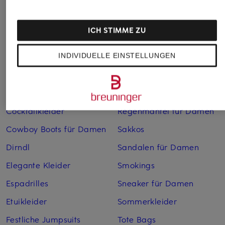
Abendkleider
Kleider
Anzüge für Herren
Lederjacken für Damen
ICH STIMME ZU
Bademäntel für Herren
Lederjacken für Herren
Bikinis für Damen
Leinenhosen für Herren
INDIVIDUELLE EINSTELLUNGEN
Boleros für Damen
Leinenkleider
Brautschuhe
Maxikleider
Cocktailkleider
Regenmäntel für Damen
Cowboy Boots für Damen
Sakkos
Dirndl
Sandalen für Damen
Elegante Kleider
Smokings
Espadrilles
Sneaker für Damen
Etuikleider
Sommerkleider
Festliche Jumpsuits
Tote Bags