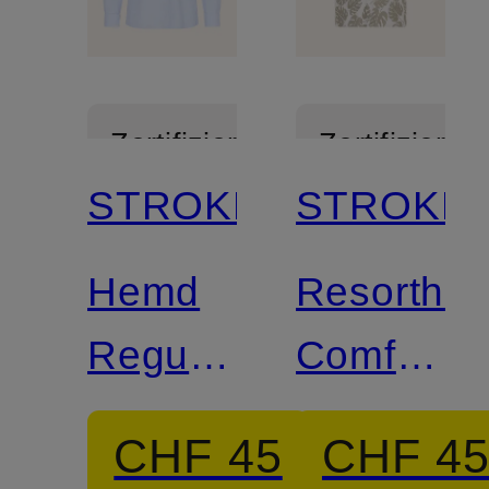
Zertifiziert
Zertifiziert
STROKESMAN'S
STROKES
Hemd
Resorthe
Regular
Comfort
Fit mit
Fit mit
CHF 45
CHF 4
Leinen
Leinen