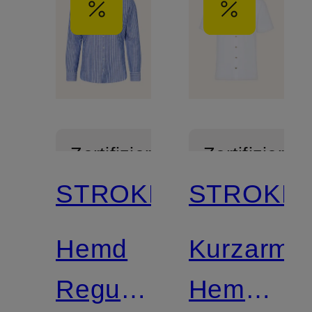
Zertifiziert
Zertifiziert
STROKESMAN'S
STROKES
Hemd
Kurzarm-
Regular
Hemd