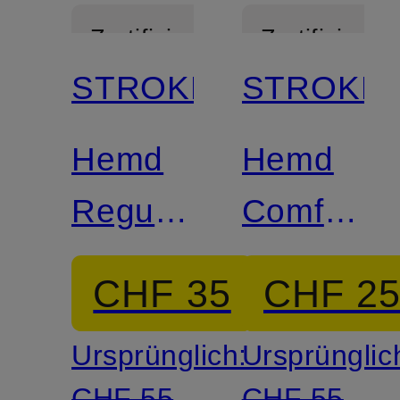
Zertifiziert
Zertifiziert
STROKESMAN'S
STROKES
Hemd
Hemd
Regular
Comfort
Fit mit
Fit
CHF 35
CHF 2
Leinen
Ursprünglich:
Ursprünglic
CHF 55
CHF 55