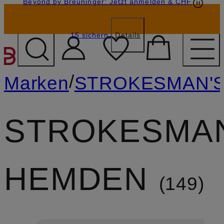
Beyond by Breuninger: Jetzt anmelden & CHF
Geschenkkarten
GESCHENK20
15 sichern
Details
ZUM HAUPTINHALT ÜBE
/
Marken
STROKESMAN'
STROKESMAN
HEMDEN
149