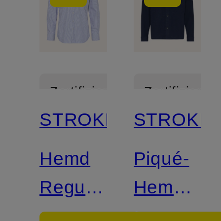
Zertifiziert
Zertifiziert
STROKESMAN'S
STROKES
Hemd
Piqué-
Regular
Hemd
Fit
Comfort