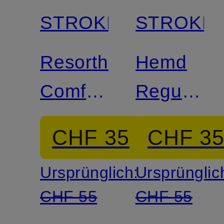
STROKESMAN'S
STROKES
Resorthemd
Hemd
Comfort
Regular
Fit aus
Fit mit
CHF 35
CHF 3
Musselin
Leinen
Ursprünglich:
Ursprünglic
CHF 55
CHF 55