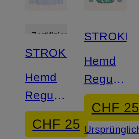
STROKES
Zertifiziert
STROKESMAN'S
Hemd
Hemd
Regular
Regular
Fit
CHF 2
Fit
CHF 25
Ursprünglic