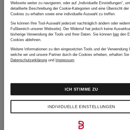
Webseite weiter zu navigieren; oder auf „Individuelle Einstellungen“, u
Hemd
Hemd
detaillierte Beschreibung der Cookie-Kategorien und eine Übersicht der
Cookies zu erhalten sowie eine individuelle Auswahl zu treffen.
Regular
Comfort
Sie können Ihre Tool-Auswahl jederzeit nachträglich ändern oder widerr
Fußbereich unserer Webseite). Der Widerruf hat jedoch keine Auswirku
bisherige Verwendung der Tools und Ihrer Daten.
Sie können
hier
den E
Fit mit
Fit
Cookies ablehnen.
CHF 35
CHF 3
Weitere Informationen zu den eingesetzten Tools und der Verwendung I
welche wir und unsere Partner durch die Cookies erheben, erhalten Sie 
Leinen
Datenschutzerklärung
und
Impressum
.
Ursprünglich:
Ursprünglic
CHF 55
CHF 70
ICH STIMME ZU
INDIVIDUELLE EINSTELLUNGEN