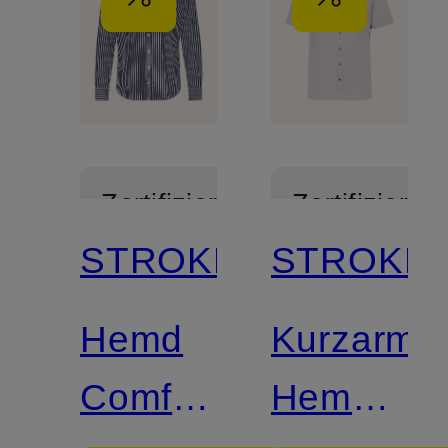
Zertifiziert
Zertifiziert
STROKESMAN'S
STROKES
Hemd
Kurzarm-
Comfort
Hemd