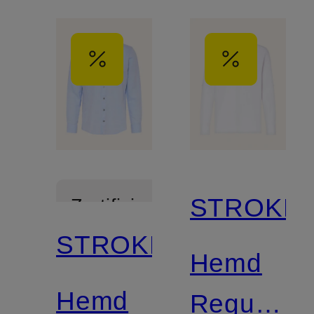
STROKES
Zertifiziert
STROKESMAN'S
Hemd
Hemd
Regular