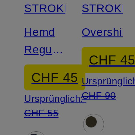
STROKESMAN'S
STROKES
Hemd
Overshirt
Regular
CHF 4
Fit mit
CHF 45
Ursprünglic
Leinen
CHF 90
Ursprünglich:
CHF 55