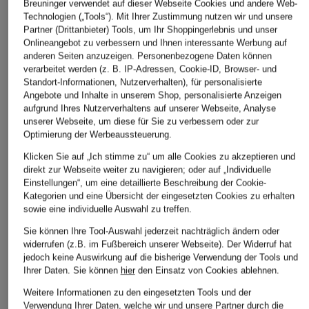
Breuninger verwendet auf dieser Webseite Cookies und andere Web-
Technologien („Tools“). Mit Ihrer Zustimmung nutzen wir und unsere
Partner (Drittanbieter) Tools, um Ihr Shoppingerlebnis und unser
Onlineangebot zu verbessern und Ihnen interessante Werbung auf
anderen Seiten anzuzeigen. Personenbezogene Daten können
verarbeitet werden (z. B. IP-Adressen, Cookie-ID, Browser- und
Standort-Informationen, Nutzerverhalten), für personalisierte
Angebote und Inhalte in unserem Shop, personalisierte Anzeigen
aufgrund Ihres Nutzerverhaltens auf unserer Webseite, Analyse
unserer Webseite, um diese für Sie zu verbessern oder zur
Optimierung der Werbeaussteuerung.
POLO RALPH
ARMEDANGELS
NAPAPIJRI
Klicken Sie auf „Ich stimme zu“ um alle Cookies zu akzeptieren und
LAUREN
Hoodie PAARLO
Hoodie B-BOX
direkt zur Webseite weiter zu navigieren; oder auf „Individuelle
Hoodie
Einstellungen“, um eine detaillierte Beschreibung der Cookie-
CHF 80
CHF 60
Kategorien und eine Übersicht der eingesetzten Cookies zu erhalten
CHF 149
Ursprünglich:
CHF 129
Ursprünglich:
CHF 105
sowie eine individuelle Auswahl zu treffen.
Ursprünglich:
CHF 295
Sie können Ihre Tool-Auswahl jederzeit nachträglich ändern oder
widerrufen (z.B. im Fußbereich unserer Webseite). Der Widerruf hat
jedoch keine Auswirkung auf die bisherige Verwendung der Tools und
Ihrer Daten.
Sie können
hier
den Einsatz von Cookies ablehnen.
Weitere Informationen zu den eingesetzten Tools und der
Verwendung Ihrer Daten, welche wir und unsere Partner durch die