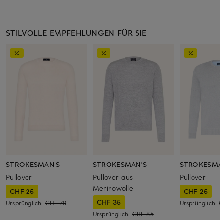
STILVOLLE EMPFEHLUNGEN FÜR SIE
STROKESMAN'S
STROKESMAN'S
STROKESM
Pullover
Pullover aus
Pullover
Merinowolle
CHF 25
CHF 25
CHF 35
Ursprünglich:
CHF 70
Ursprünglich:
Ursprünglich:
CHF 85