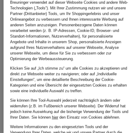
Breuninger verwendet auf dieser Webseite Cookies und andere Web-
Technologien („Tools“). Mit Ihrer Zustimmung nutzen wir und unsere
Partner (Drittanbieter) Tools, um Ihr Shoppingerlebnis und unser
Onlineangebot zu verbessern und Ihnen interessante Werbung auf
anderen Seiten anzuzeigen. Personenbezogene Daten können
verarbeitet werden (z. B. IP-Adressen, Cookie-ID, Browser- und
Standort-Informationen, Nutzerverhalten), für personalisierte
Angebote und Inhalte in unserem Shop, personalisierte Anzeigen
aufgrund Ihres Nutzerverhaltens auf unserer Webseite, Analyse
unserer Webseite, um diese für Sie zu verbessern oder zur
Optimierung der Werbeaussteuerung.
STROKESMAN'S
STROKESMAN'S
STROKESMAN'S
Klicken Sie auf „Ich stimme zu“ um alle Cookies zu akzeptieren und
Pullover
Cashmere-Pullover
Pullover
direkt zur Webseite weiter zu navigieren; oder auf „Individuelle
Einstellungen“, um eine detaillierte Beschreibung der Cookie-
CHF 189
CHF 25
CHF 25
Kategorien und eine Übersicht der eingesetzten Cookies zu erhalten
Ursprünglich:
CHF 70
Ursprünglich:
CHF 70
sowie eine individuelle Auswahl zu treffen.
Sie können Ihre Tool-Auswahl jederzeit nachträglich ändern oder
widerrufen (z.B. im Fußbereich unserer Webseite). Der Widerruf hat
jedoch keine Auswirkung auf die bisherige Verwendung der Tools und
Ihrer Daten.
Sie können
hier
den Einsatz von Cookies ablehnen.
Weitere Informationen zu den eingesetzten Tools und der
Verwendung Ihrer Daten, welche wir und unsere Partner durch die