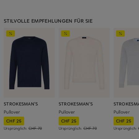
STILVOLLE EMPFEHLUNGEN FÜR SIE
STROKESMAN'S
STROKESMAN'S
STROKESM
Pullover
Pullover
Pullover
CHF 25
CHF 25
CHF 25
Ursprünglich:
CHF 70
Ursprünglich:
CHF 70
Ursprünglich: