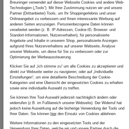
Breuninger verwendet auf dieser Webseite Cookies und andere Web-
Technologien („Tools“). Mit Ihrer Zustimmung nutzen wir und unsere
Partner (Drittanbieter) Tools, um Ihr Shoppingerlebnis und unser
Onlineangebot zu verbessern und Ihnen interessante Werbung auf
anderen Seiten anzuzeigen. Personenbezogene Daten können
verarbeitet werden (z. B. IP-Adressen, Cookie-ID, Browser- und
Standort-Informationen, Nutzerverhalten), für personalisierte
Angebote und Inhalte in unserem Shop, personalisierte Anzeigen
aufgrund Ihres Nutzerverhaltens auf unserer Webseite, Analyse
unserer Webseite, um diese für Sie zu verbessern oder zur
Optimierung der Werbeaussteuerung.
TOMMY HILFIGER
NOWADAYS
NOWADAYS
Klicken Sie auf „Ich stimme zu“ um alle Cookies zu akzeptieren und
Pullover
Pullover
Strickjacke
direkt zur Webseite weiter zu navigieren; oder auf „Individuelle
Einstellungen“, um eine detaillierte Beschreibung der Cookie-
CHF 100
CHF 80
CHF 95
Kategorien und eine Übersicht der eingesetzten Cookies zu erhalten
Ursprünglich:
CHF 109
Ursprünglich:
CHF 139
sowie eine individuelle Auswahl zu treffen.
Sie können Ihre Tool-Auswahl jederzeit nachträglich ändern oder
widerrufen (z.B. im Fußbereich unserer Webseite). Der Widerruf hat
jedoch keine Auswirkung auf die bisherige Verwendung der Tools und
Ihrer Daten.
Sie können
hier
den Einsatz von Cookies ablehnen.
Weitere Informationen zu den eingesetzten Tools und der
Verwendung Ihrer Daten, welche wir und unsere Partner durch die