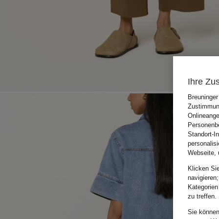
Ihre Zu
Breuninger
Zustimmung
Onlineange
Personenbe
Standort-I
personalis
Webseite, 
Klicken Si
navigieren;
Kategorien
zu treffen.
Sie können