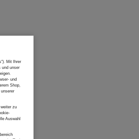
). Mit Ihrer
s und unser
eigen.
wser- und
nserem Shop,
 unserer
.
 weiter zu
ookie-
elle Auswahl
bereich