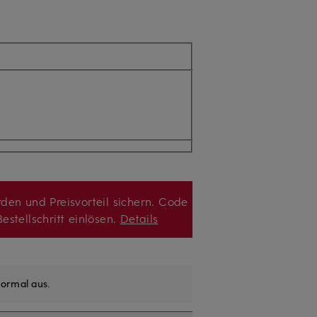
den und Preisvorteil sichern. Code
estellschritt einlösen.
Details
ormal aus
.