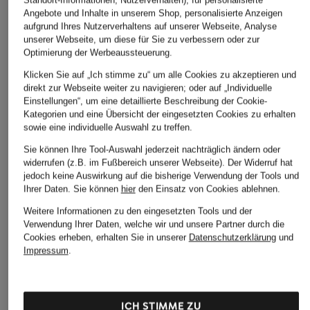
Standort-Informationen, Nutzerverhalten), für personalisierte
Sonnenbrille
Sonnenbrille
Sonnenbrille RJ906
Angebote und Inhalte in unserem Shop, personalisierte Anzeigen
CD002262
VO5520S
CHF 123
aufgrund Ihres Nutzerverhaltens auf unserer Webseite, Analyse
unserer Webseite, um diese für Sie zu verbessern oder zur
CHF 660
CHF 119
Optimierung der Werbeaussteuerung.
Klicken Sie auf „Ich stimme zu“ um alle Cookies zu akzeptieren und
direkt zur Webseite weiter zu navigieren; oder auf „Individuelle
Einstellungen“, um eine detaillierte Beschreibung der Cookie-
Kategorien und eine Übersicht der eingesetzten Cookies zu erhalten
sowie eine individuelle Auswahl zu treffen.
Sie können Ihre Tool-Auswahl jederzeit nachträglich ändern oder
widerrufen (z.B. im Fußbereich unserer Webseite). Der Widerruf hat
jedoch keine Auswirkung auf die bisherige Verwendung der Tools und
Ihrer Daten.
Sie können
hier
den Einsatz von Cookies ablehnen.
Weitere Kategorien
Weitere Informationen zu den eingesetzten Tools und der
Abendkleider
Kleider
Verwendung Ihrer Daten, welche wir und unsere Partner durch die
Cookies erheben, erhalten Sie in unserer
Datenschutzerklärung
und
Anzüge für Herren
Lederjacken für Damen
Impressum
.
Bademäntel für Herren
Lederjacken für Herren
Bikinis für Damen
Leinenhosen für Herren
ICH STIMME ZU