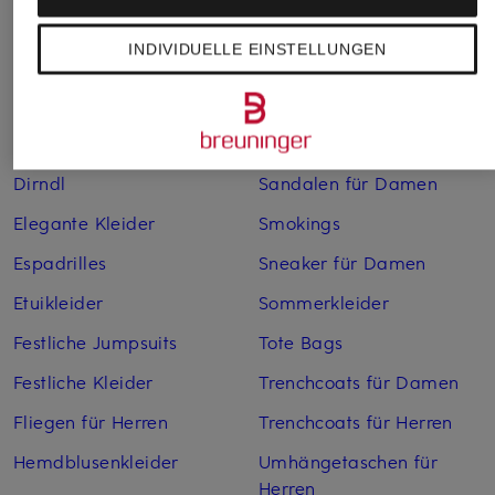
Boleros für Damen
Leinenkleider
INDIVIDUELLE EINSTELLUNGEN
Brautschuhe
Maxikleider
Cocktailkleider
Regenmäntel für Damen
Cowboy Boots für Damen
Sakkos
Dirndl
Sandalen für Damen
Elegante Kleider
Smokings
Espadrilles
Sneaker für Damen
Etuikleider
Sommerkleider
Festliche Jumpsuits
Tote Bags
Festliche Kleider
Trenchcoats für Damen
Fliegen für Herren
Trenchcoats für Herren
Hemdblusenkleider
Umhängetaschen für
Herren