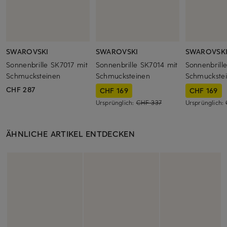
SWAROVSKI
SWAROVSKI
SWAROVSK
Sonnenbrille SK7017 mit
Sonnenbrille SK7014 mit
Sonnenbrill
Schmucksteinen
Schmucksteinen
Schmuckste
CHF 287
CHF 169
CHF 169
Ursprünglich:
CHF 337
Ursprünglich:
ÄHNLICHE ARTIKEL ENTDECKEN