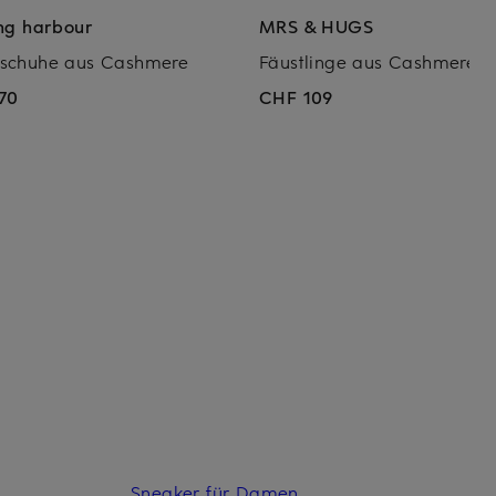
ing harbour
MRS & HUGS
schuhe aus Cashmere
Fäustlinge aus Cashmere
70
CHF 109
Sneaker für Damen