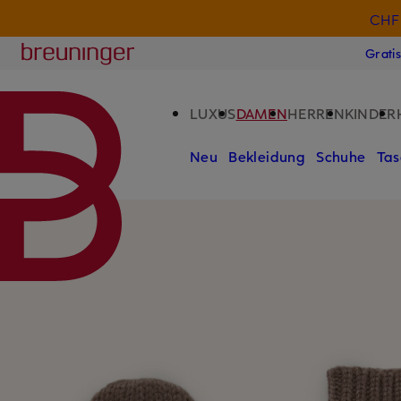
CHF 
ZUM HAUPTINHALT ÜBERSPRINGEN
ZUM SUCHFELD ÜBERSPRINGE
Breuninger
Grati
LUXUS
DAMEN
HERREN
KINDER
Neu
Bekleidung
Schuhe
Tas