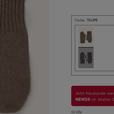
Farbe:
TAUPE
Jetzt Neukunde wer
NEW20
im letzten B
Größe