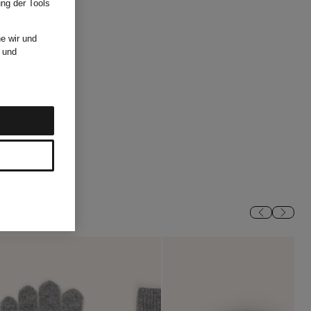
ung der Tools
e wir und
und