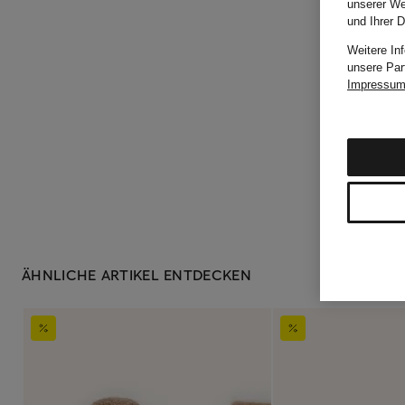
unserer We
und Ihrer 
Weitere In
unsere Par
Impressu
ÄHNLICHE ARTIKEL ENTDECKEN