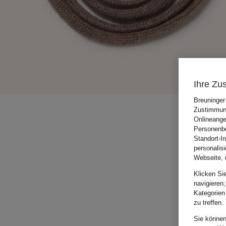
Ihre Zu
Breuninger
Zustimmung
Onlineange
Personenbe
Standort-I
personalis
Webseite, 
Klicken Si
navigieren;
Kategorien
zu treffen.
Sie können