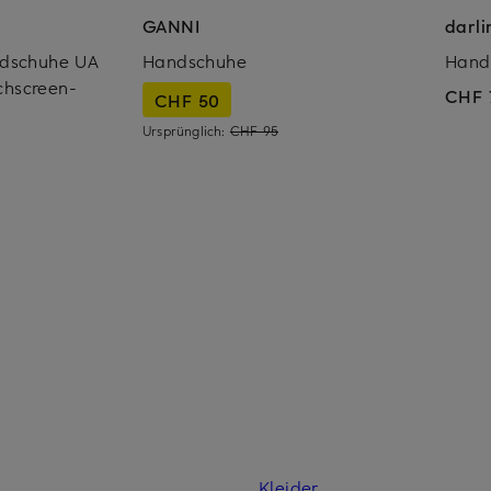
GANNI
darl
ndschuhe UA
Handschuhe
Hand
chscreen-
CHF 
CHF 50
Ursprünglich:
CHF 95
Kleider