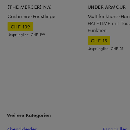
(THE MERCER) N.Y.
UNDER ARMOUR
Cashmere-Fäustlinge
Multifunktions-Ha
HALFTIME mit Tou
CHF 109
Funktion
Ursprünglich:
CHF 199
CHF 15
Ursprünglich:
CHF 25
Weitere Kategorien
Abendkleider
Espadrilles