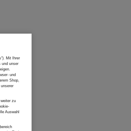
). Mit Ihrer
s und unser
eigen.
wser- und
nserem Shop,
 unserer
.
 weiter zu
ookie-
elle Auswahl
bereich