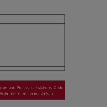
den und Preisvorteil sichern. Code
estellschritt einlösen.
Details