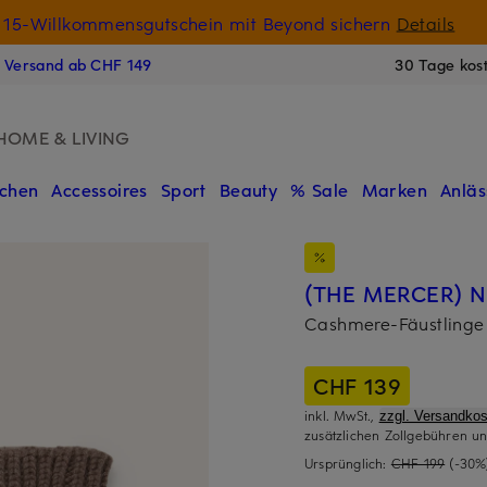
15-Willkommensgutschein mit Beyond sichern
Details
N
s Versand ab CHF 149
30 Tage kos
HOME & LIVING
chen
Accessoires
Sport
Beauty
% Sale
Marken
Anläs
(THE MERCER) N.
Cashmere-Fäustlinge
CHF 139
inkl. MwSt.,
zzgl. Versandkos
zusätzlichen Zollgebühren un
Ursprünglich:
CHF 199
(-30%