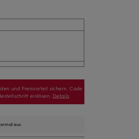
den und Preisvorteil sichern. Code
estellschritt einlösen.
Details
ormal aus
.