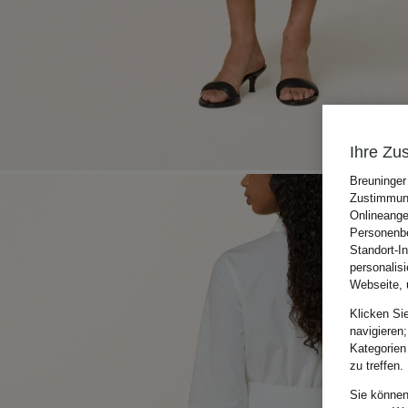
Ihre Zu
Breuninger
Zustimmung
Onlineange
Personenbe
Standort-I
personalis
Webseite, 
Klicken Si
navigieren;
Kategorien
zu treffen.
Sie können