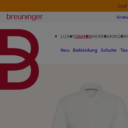
CHF 
ZUM HAUPTINHALT ÜBERSPRINGEN
ZUM SUCHFELD ÜBERSPRINGE
Breuninger
Grati
LUXUS
DAMEN
HERREN
KINDER
Neu
Bekleidung
Schuhe
Tas