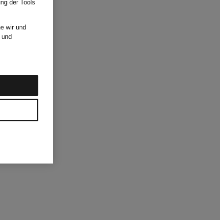
ung der Tools
e wir und
und