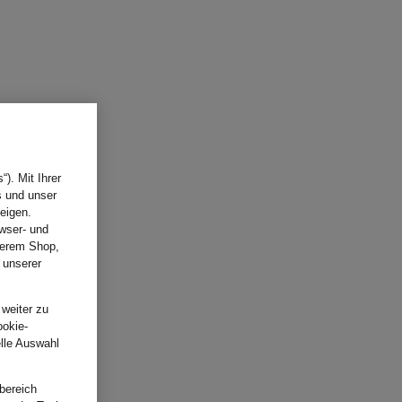
). Mit Ihrer
s und unser
eigen.
wser- und
nserem Shop,
 unserer
.
 weiter zu
ookie-
elle Auswahl
bereich