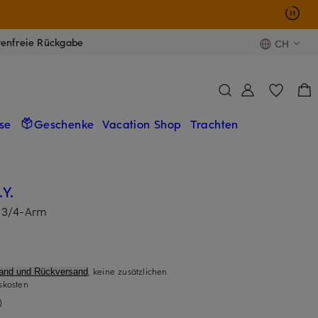
tenfreie Rückgabe
CH
se
Geschenke
Vacation Shop
Trachten
Y.
 3/4-Arm
, keine zusätzlichen
sand und Rückversand
skosten
)