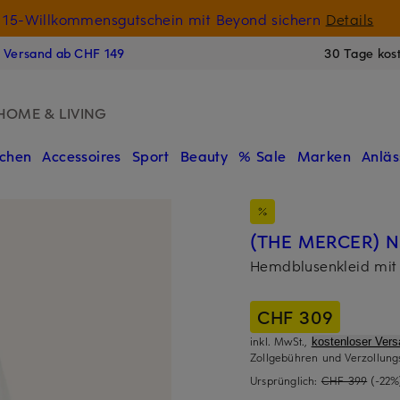
15-Willkommensgutschein mit Beyond sichern
Details
N
s Versand ab CHF 149
30 Tage kos
HOME & LIVING
chen
Accessoires
Sport
Beauty
% Sale
Marken
Anläs
(THE MERCER) N.
Hemdblusenkleid mit
CHF 309
inkl. MwSt.,
kostenloser Ver
Zollgebühren und Verzollung
Ursprünglich:
CHF 399
(-22%