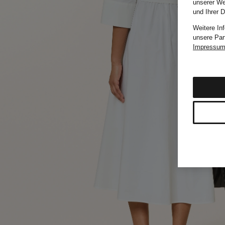
unserer We
und Ihrer 
Weitere In
unsere Par
Impressu