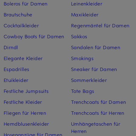
Boleros für Damen
Leinenkleider
Brautschuhe
Maxikleider
Cocktailkleider
Regenmäntel für Damen
Cowboy Boots für Damen
Sakkos
Dirndl
Sandalen für Damen
Elegante Kleider
Smokings
Espadrilles
Sneaker für Damen
Etuikleider
Sommerkleider
Festliche Jumpsuits
Tote Bags
Festliche Kleider
Trenchcoats für Damen
Fliegen für Herren
Trenchcoats für Herren
Hemdblusenkleider
Umhängetaschen für
Herren
Hosenanzüge für Damen