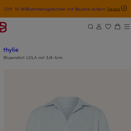
CHF 15-Willkommensgutschein mit Beyond sichern
Details
ZUM HAUPTINHALT ÜBERSPRINGEN
ZUM SUCHFELD ÜBERSPRINGE
thylie
Blusenshirt LOLA mit 3/4-Arm