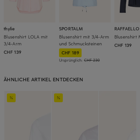
thylie
SPORTALM
RAFFAELLO
Blusenshirt LOLA mit
Blusenshirt mit 3/4-Arm
Blusenshirt
3/4-Arm
und Schmucksteinen
CHF 139
CHF 139
CHF 189
Ursprünglich:
CHF 230
ÄHNLICHE ARTIKEL ENTDECKEN