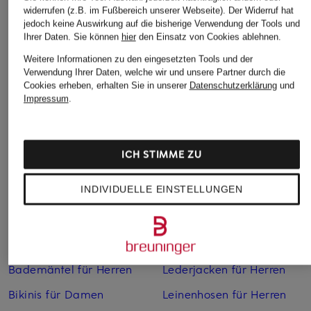
widerrufen (z.B. im Fußbereich unserer Webseite). Der Widerruf hat
Hemdbluse
Jersey
CHF 239
jedoch keine Auswirkung auf die bisherige Verwendung der Tools und
CHF 85
CHF 100
Ihrer Daten.
Sie können
hier
den Einsatz von Cookies ablehnen.
Ursprünglich:
CHF 179
Ursprünglich:
CHF 179
Weitere Informationen zu den eingesetzten Tools und der
Verwendung Ihrer Daten, welche wir und unsere Partner durch die
Cookies erheben, erhalten Sie in unserer
Datenschutzerklärung
und
Impressum
.
ICH STIMME ZU
Weitere Kategorien
INDIVIDUELLE EINSTELLUNGEN
Abendkleider
Kleider
Anzüge für Herren
Lederjacken für Damen
Bademäntel für Herren
Lederjacken für Herren
Bikinis für Damen
Leinenhosen für Herren