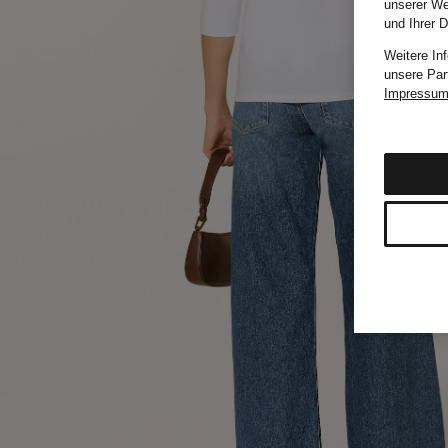
unserer We
und Ihrer 
Weitere In
unsere Par
Impressu