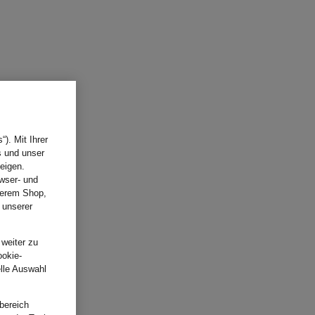
). Mit Ihrer
s und unser
eigen.
wser- und
nserem Shop,
 unserer
.
 weiter zu
ookie-
elle Auswahl
bereich