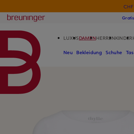
CHF 
ZUM HAUPTINHALT ÜBERSPRINGEN
ZUM SUCHFELD ÜBERSPRINGE
Breuninger
Grati
LUXUS
DAMEN
HERREN
KINDER
Neu
Bekleidung
Schuhe
Tas