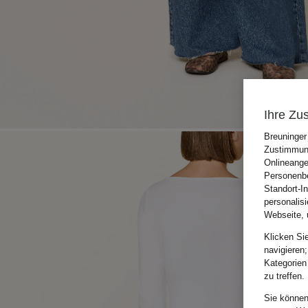
Ihre Zu
Breuninger
Zustimmung
Onlineange
Personenbe
Standort-I
personalis
Webseite, 
Klicken Si
navigieren;
Kategorien
zu treffen.
Sie können