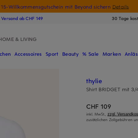
15-Willkommensgutschein mit Beyond sichern
Details
N
s Versand ab CHF 149
30 Tage kos
HOME & LIVING
chen
Accessoires
Sport
Beauty
% Sale
Marken
Anläs
thylie
Shirt BRIDGET mit 3
CHF 109
inkl. MwSt.,
zzgl. Versandkos
zusätzlichen Zollgebühren un