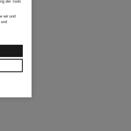
ung der Tools
e wir und
und