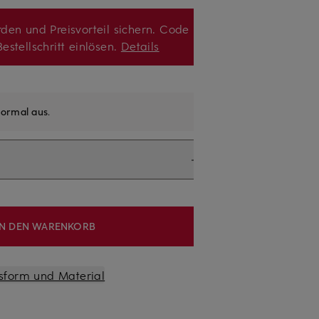
den und Preisvorteil sichern. Code
estellschritt einlösen.
Details
ormal aus
.
IN DEN WARENKORB
sform und Material