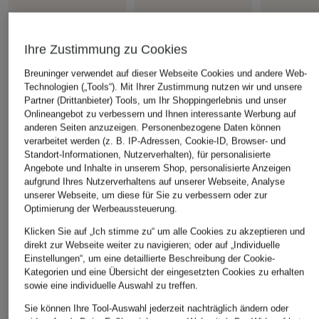
TIFFANY & Co.
TIFFANY & Co.
TIFFANY & 
Ihre Zustimmung zu Cookies
Sonnenbrille TF3078B
Sonnenbrille TF4206
Sonnenbrill
CHF 385
CHF 410
CHF 229
Breuninger verwendet auf dieser Webseite Cookies und andere Web-
Technologien („Tools“). Mit Ihrer Zustimmung nutzen wir und unsere
Ursprünglich:
CHF 454
Partner (Drittanbieter) Tools, um Ihr Shoppingerlebnis und unser
Onlineangebot zu verbessern und Ihnen interessante Werbung auf
anderen Seiten anzuzeigen. Personenbezogene Daten können
verarbeitet werden (z. B. IP-Adressen, Cookie-ID, Browser- und
Standort-Informationen, Nutzerverhalten), für personalisierte
Angebote und Inhalte in unserem Shop, personalisierte Anzeigen
aufgrund Ihres Nutzerverhaltens auf unserer Webseite, Analyse
unserer Webseite, um diese für Sie zu verbessern oder zur
Weitere Kategorien
Optimierung der Werbeaussteuerung.
Abendkleider
Kleider
Klicken Sie auf „Ich stimme zu“ um alle Cookies zu akzeptieren und
direkt zur Webseite weiter zu navigieren; oder auf „Individuelle
Anzüge für Herren
Lederjacken für Damen
Einstellungen“, um eine detaillierte Beschreibung der Cookie-
Kategorien und eine Übersicht der eingesetzten Cookies zu erhalten
Bademäntel für Herren
Lederjacken für Herren
sowie eine individuelle Auswahl zu treffen.
Bikinis für Damen
Leinenhosen für Herren
Sie können Ihre Tool-Auswahl jederzeit nachträglich ändern oder