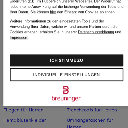
widerrufen (z.B. im Fußbereich unserer Webseite). Der Widerruf hat
Boleros für Damen
Leinenkleider
jedoch keine Auswirkung auf die bisherige Verwendung der Tools und
Ihrer Daten.
Sie können
hier
den Einsatz von Cookies ablehnen.
Brautschuhe
Maxikleider
Weitere Informationen zu den eingesetzten Tools und der
Cocktailkleider
Regenmäntel für Damen
Verwendung Ihrer Daten, welche wir und unsere Partner durch die
Cookies erheben, erhalten Sie in unserer
Datenschutzerklärung
und
Cowboy Boots für Damen
Sakkos
Impressum
.
Dirndl
Sandalen für Damen
Elegante Kleider
Smokings
ICH STIMME ZU
Espadrilles
Sneaker für Damen
INDIVIDUELLE EINSTELLUNGEN
Etuikleider
Sommerkleider
Festliche Jumpsuits
Tote Bags
Festliche Kleider
Trenchcoats für Damen
Fliegen für Herren
Trenchcoats für Herren
Hemdblusenkleider
Umhängetaschen für
Herren