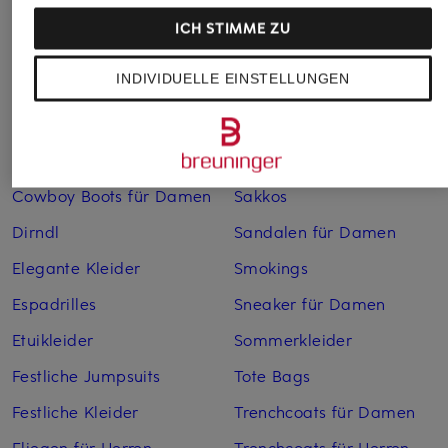
Bademäntel für Herren
Lederjacken für Herren
ICH STIMME ZU
Bikinis für Damen
Leinenhosen für Herren
INDIVIDUELLE EINSTELLUNGEN
Boleros für Damen
Leinenkleider
Brautschuhe
Maxikleider
Cocktailkleider
Regenmäntel für Damen
Cowboy Boots für Damen
Sakkos
Dirndl
Sandalen für Damen
Elegante Kleider
Smokings
Espadrilles
Sneaker für Damen
Etuikleider
Sommerkleider
Festliche Jumpsuits
Tote Bags
Festliche Kleider
Trenchcoats für Damen
Fliegen für Herren
Trenchcoats für Herren