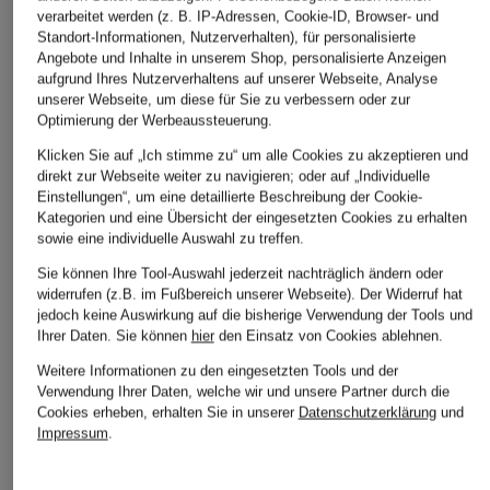
verarbeitet werden (z. B. IP-Adressen, Cookie-ID, Browser- und
Standort-Informationen, Nutzerverhalten), für personalisierte
LISA YANG
LANIUS
OPUS
Angebote und Inhalte in unserem Shop, personalisierte Anzeigen
aufgrund Ihres Nutzerverhaltens auf unserer Webseite, Analyse
Strickrock TORIE aus
Leinenrock
Rock RIDANA
unserer Webseite, um diese für Sie zu verbessern oder zur
Cashmere
CHF 119
CHF 119
Optimierung der Werbeaussteuerung.
CHF 289
Ursprünglich:
CHF 169
Klicken Sie auf „Ich stimme zu“ um alle Cookies zu akzeptieren und
Ursprünglich:
CHF 440
direkt zur Webseite weiter zu navigieren; oder auf „Individuelle
Einstellungen“, um eine detaillierte Beschreibung der Cookie-
Kategorien und eine Übersicht der eingesetzten Cookies zu erhalten
sowie eine individuelle Auswahl zu treffen.
Sie können Ihre Tool-Auswahl jederzeit nachträglich ändern oder
widerrufen (z.B. im Fußbereich unserer Webseite). Der Widerruf hat
jedoch keine Auswirkung auf die bisherige Verwendung der Tools und
Ihrer Daten.
Sie können
hier
den Einsatz von Cookies ablehnen.
Weitere Informationen zu den eingesetzten Tools und der
Weitere Kategorien
Verwendung Ihrer Daten, welche wir und unsere Partner durch die
Cookies erheben, erhalten Sie in unserer
Datenschutzerklärung
und
Abendkleider
Kleider
Impressum
.
Anzüge für Herren
Lederjacken für Damen