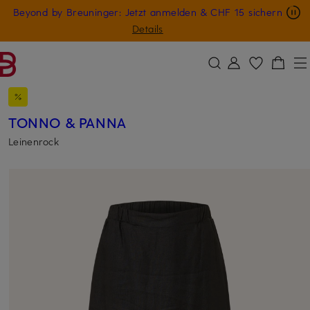
Nur in der App: -10 € auf digitale Geschenkkarten
Beyond by Breuninger: Jetzt anmelden & CHF 15 sichern
ZUM HAUPTINHALT ÜBERSPRINGEN
ZUM SUCHFELD ÜBERSPRINGE
GESCHENK20
Details
TONNO & PANNA
Leinenrock