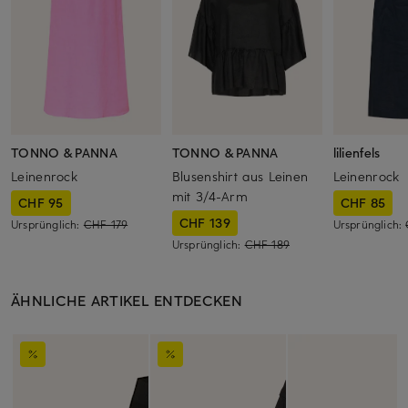
TONNO & PANNA
TONNO & PANNA
lilienfels
Leinenrock
Blusenshirt aus Leinen
Leinenrock
mit 3/4-Arm
CHF 95
CHF 85
CHF 139
Ursprünglich:
CHF 179
Ursprünglich:
Ursprünglich:
CHF 189
ÄHNLICHE ARTIKEL ENTDECKEN