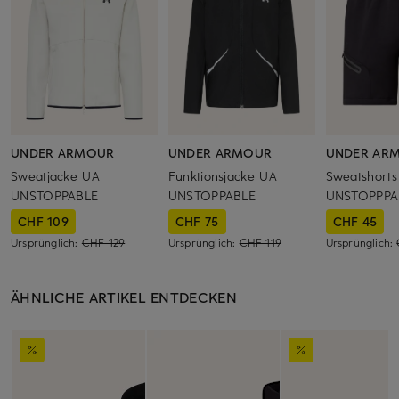
UNDER ARMOUR
UNDER ARMOUR
UNDER AR
Sweatjacke UA
Funktionsjacke UA
Sweatshort
UNSTOPPABLE
UNSTOPPABLE
UNSTOPPPA
CHF 109
CHF 75
CHF 45
Ursprünglich:
CHF 129
Ursprünglich:
CHF 119
Ursprünglich:
ÄHNLICHE ARTIKEL ENTDECKEN