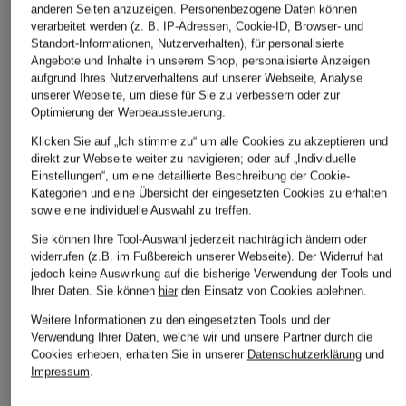
anderen Seiten anzuzeigen. Personenbezogene Daten können
verarbeitet werden (z. B. IP-Adressen, Cookie-ID, Browser- und
BOSS
On
EA7 EMPORIO
Standort-Informationen, Nutzerverhalten), für personalisierte
Angebote und Inhalte in unserem Shop, personalisierte Anzeigen
ARMANI
Sweatjacke ZIXI
Sweatjacke FOCUS
aufgrund Ihres Nutzerverhaltens auf unserer Webseite, Analyse
TECH ZIP HOODIE
Hoddie
unserer Webseite, um diese für Sie zu verbessern oder zur
CHF 179
Optimierung der Werbeaussteuerung.
CHF 190
CHF 119
Ursprünglich:
CHF 279
Klicken Sie auf „Ich stimme zu“ um alle Cookies zu akzeptieren und
Ursprünglich:
CHF 209
direkt zur Webseite weiter zu navigieren; oder auf „Individuelle
Einstellungen“, um eine detaillierte Beschreibung der Cookie-
Kategorien und eine Übersicht der eingesetzten Cookies zu erhalten
sowie eine individuelle Auswahl zu treffen.
Sie können Ihre Tool-Auswahl jederzeit nachträglich ändern oder
widerrufen (z.B. im Fußbereich unserer Webseite). Der Widerruf hat
jedoch keine Auswirkung auf die bisherige Verwendung der Tools und
Ihrer Daten.
Sie können
hier
den Einsatz von Cookies ablehnen.
Weitere Informationen zu den eingesetzten Tools und der
Weitere Kategorien
Verwendung Ihrer Daten, welche wir und unsere Partner durch die
Cookies erheben, erhalten Sie in unserer
Datenschutzerklärung
und
Impressum
.
Abendkleider
Kleider