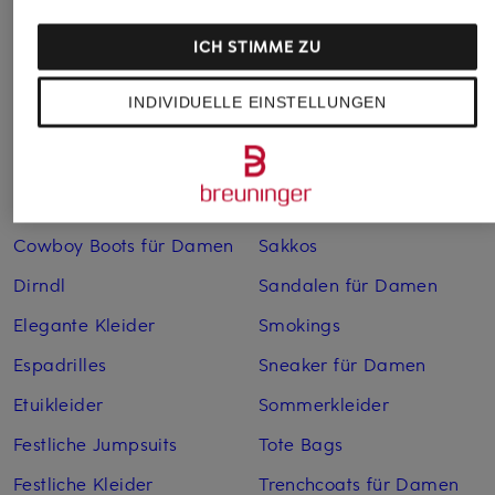
Anzüge für Herren
Lederjacken für Damen
Bademäntel für Herren
Lederjacken für Herren
ICH STIMME ZU
Bikinis für Damen
Leinenhosen für Herren
INDIVIDUELLE EINSTELLUNGEN
Boleros für Damen
Leinenkleider
Brautschuhe
Maxikleider
Cocktailkleider
Regenmäntel für Damen
Cowboy Boots für Damen
Sakkos
Dirndl
Sandalen für Damen
Elegante Kleider
Smokings
Espadrilles
Sneaker für Damen
Etuikleider
Sommerkleider
Festliche Jumpsuits
Tote Bags
Festliche Kleider
Trenchcoats für Damen