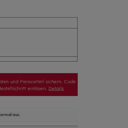
den und Preisvorteil sichern. Code
estellschritt einlösen.
Details
ormal aus
.