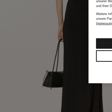
unserer We
und Ihrer 
Weitere In
unsere Par
Impressu