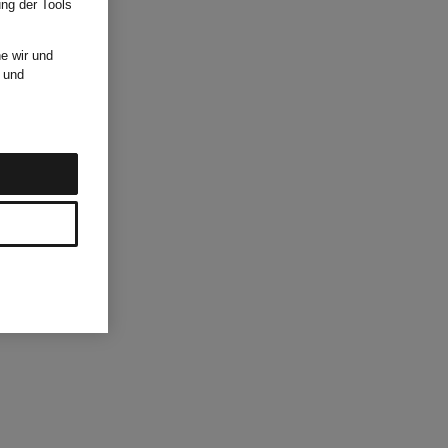
ung der Tools
e wir und
und