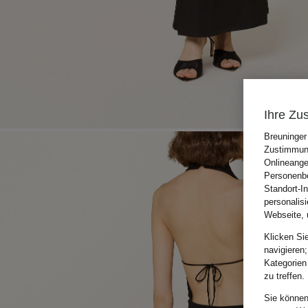
Ihre Zu
Breuninger
Zustimmung
Onlineange
Personenbe
Standort-I
personalis
Webseite, 
Klicken Si
navigieren;
Kategorien
zu treffen.
Sie können