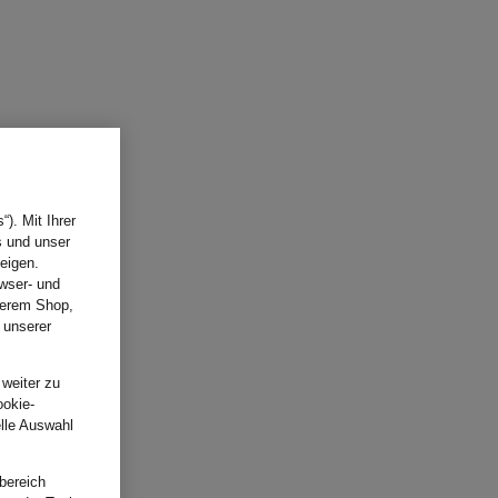
). Mit Ihrer
s und unser
eigen.
wser- und
nserem Shop,
 unserer
.
 weiter zu
ookie-
elle Auswahl
bereich