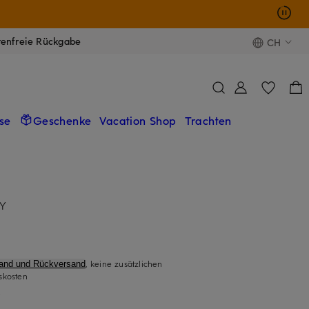
tenfreie Rückgabe
CH
se
Geschenke
Vacation Shop
Trachten
DY
, keine zusätzlichen
sand und Rückversand
skosten
)