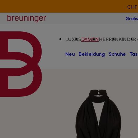
CHF 
ZUM HAUPTINHALT ÜBERSPRINGEN
ZUM SUCHFELD ÜBERSPRINGE
Breuninger
Grati
LUXUS
DAMEN
HERREN
KINDER
Neu
Bekleidung
Schuhe
Tas