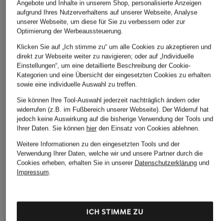
PLANET
CHAMONIX 3
Angebote und Inhalte in unserem Shop, personalisierte Anzeigen
CHF 159
aufgrund Ihres Nutzerverhaltens auf unserer Webseite, Analyse
CHF 119
CHF 85
unserer Webseite, um diese für Sie zu verbessern oder zur
Ursprünglich:
CHF 179
Optimierung der Werbeaussteuerung.
Klicken Sie auf „Ich stimme zu“ um alle Cookies zu akzeptieren und
direkt zur Webseite weiter zu navigieren; oder auf „Individuelle
Einstellungen“, um eine detaillierte Beschreibung der Cookie-
Kategorien und eine Übersicht der eingesetzten Cookies zu erhalten
sowie eine individuelle Auswahl zu treffen.
Sie können Ihre Tool-Auswahl jederzeit nachträglich ändern oder
widerrufen (z.B. im Fußbereich unserer Webseite). Der Widerruf hat
jedoch keine Auswirkung auf die bisherige Verwendung der Tools und
Weitere Kategorien
Ihrer Daten.
Sie können
hier
den Einsatz von Cookies ablehnen.
Weitere Informationen zu den eingesetzten Tools und der
Abendkleider
Kleider
Verwendung Ihrer Daten, welche wir und unsere Partner durch die
Cookies erheben, erhalten Sie in unserer
Datenschutzerklärung
und
Anzüge für Herren
Lederjacken für Damen
Impressum
.
Bademäntel für Herren
Lederjacken für Herren
Bikinis für Damen
Leinenhosen für Herren
ICH STIMME ZU
Boleros für Damen
Leinenkleider