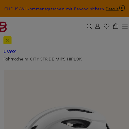
CHF 15-Willkommensgutschein mit Beyond sichern
Details
ZUM HAUPTINHALT ÜBERSPRINGEN
ZUM SUCHFELD ÜBERSPRINGE
uvex
Fahrradhelm CITY STRIDE MIPS HIPLOK