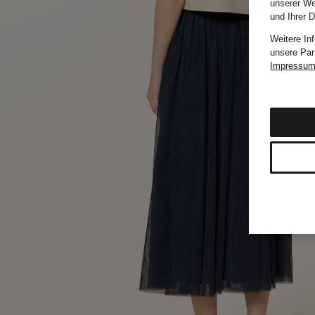
unserer We
und Ihrer 
Weitere In
unsere Par
Impressu