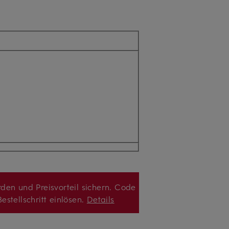
den und Preisvorteil sichern. Code
estellschritt einlösen.
Details