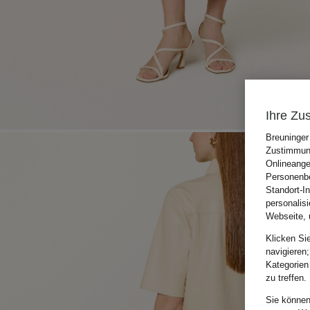
Ihre Zu
Breuninger
Zustimmung
Onlineange
Personenbe
Standort-I
personalis
Webseite, 
Klicken Si
navigieren;
Kategorien
zu treffen.
Sie können