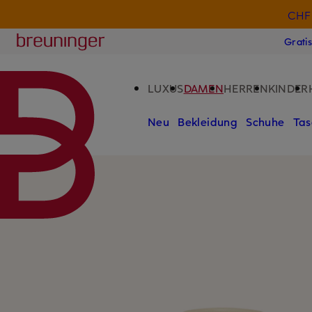
CHF 
ZUM HAUPTINHALT ÜBERSPRINGEN
ZUM SUCHFELD ÜBERSPRINGE
Breuninger
Grati
LUXUS
DAMEN
HERREN
KINDER
Neu
Bekleidung
Schuhe
Tas