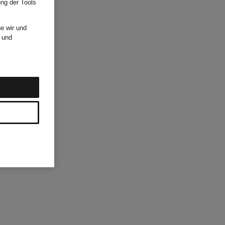
ung der Tools
e wir und
und