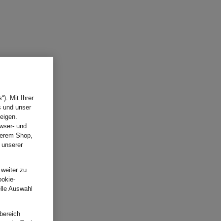
). Mit Ihrer
s und unser
eigen.
wser- und
nserem Shop,
 unserer
.
 weiter zu
ookie-
elle Auswahl
bereich