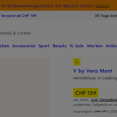
15-Willkommensgutschein mit Beyond sichern
Details
N
s Versand ab CHF 149
30 Tage kos
HOME & LIVING
chen
Accessoires
Sport
Beauty
% Sale
Marken
Anläs
V by Vera Mont
Hemdbluse in Ledero
CHF 139
inkl. MwSt.,
zzgl. Versandkos
zusätzlichen Zollgebühren un
Ursprünglich:
CHF 179
(-22%