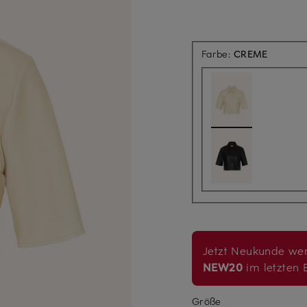
Farbe:
CREME
Jetzt Neukunde wer
NEW20
im letzten B
Größe