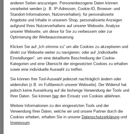
anderen Seiten anzuzeigen. Personenbezogene Daten können
verarbeitet werden (z. B. IP-Adressen, Cookie-ID, Browser- und
Standort-Informationen, Nutzerverhalten), für personalisierte
Angebote und Inhalte in unserem Shop, personalisierte Anzeigen
Juvia
MARC CAIN
Nike
aufgrund Ihres Nutzerverhaltens auf unserer Webseite, Analyse
Sweatpants
Hose RHODOS mit
Sweatpants
unserer Webseite, um diese für Sie zu verbessern oder zur
Leinen
SPORTSWEAR
Optimierung der Werbeaussteuerung.
CHF 80
PHOENIX
CHF 189
Klicken Sie auf „Ich stimme zu“ um alle Cookies zu akzeptieren und
Ursprünglich:
CHF 159
CHF 60
direkt zur Webseite weiter zu navigieren; oder auf „Individuelle
Ursprünglich:
CHF 239
Einstellungen“, um eine detaillierte Beschreibung der Cookie-
Kategorien und eine Übersicht der eingesetzten Cookies zu erhalten
sowie eine individuelle Auswahl zu treffen.
Sie können Ihre Tool-Auswahl jederzeit nachträglich ändern oder
widerrufen (z.B. im Fußbereich unserer Webseite). Der Widerruf hat
jedoch keine Auswirkung auf die bisherige Verwendung der Tools und
Ihrer Daten.
Sie können
hier
den Einsatz von Cookies ablehnen.
Weitere Informationen zu den eingesetzten Tools und der
Weitere Kategorien
Verwendung Ihrer Daten, welche wir und unsere Partner durch die
Cookies erheben, erhalten Sie in unserer
Datenschutzerklärung
und
Impressum
.
Abendkleider
Kleider