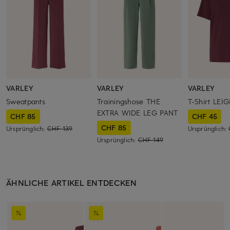
VARLEY
VARLEY
VARLEY
Sweatpants
Trainingshose THE
T-Shirt LE
EXTRA WIDE LEG PANT
CHF 85
CHF 45
CHF 85
Ursprünglich:
CHF 139
Ursprünglich:
Ursprünglich:
CHF 149
ÄHNLICHE ARTIKEL ENTDECKEN