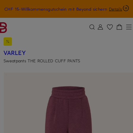
CHF 15-Willkommensgutschein mit Beyond sichern
Details
ZUM HAUPTINHALT ÜBERSPRINGEN
ZUM SUCHFELD ÜBERSPRINGE
VARLEY
Sweatpants THE ROLLED CUFF PANTS