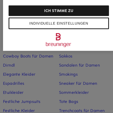
Anzüge für Herren
Lederjacken für Damen
Bademäntel für Herren
Lederjacken für Herren
ICH STIMME ZU
Bikinis für Damen
Leinenhosen für Herren
INDIVIDUELLE EINSTELLUNGEN
Boleros für Damen
Leinenkleider
Brautschuhe
Maxikleider
Cocktailkleider
Regenmäntel für Damen
Cowboy Boots für Damen
Sakkos
Dirndl
Sandalen für Damen
Elegante Kleider
Smokings
Espadrilles
Sneaker für Damen
Etuikleider
Sommerkleider
Festliche Jumpsuits
Tote Bags
Festliche Kleider
Trenchcoats für Damen