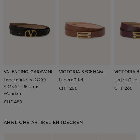
VALENTINO GARAVANI
VICTORIA BECKHAM
VICTORIA 
Ledergürtel VLOGO
Ledergürtel
Ledergürtel
SIGNATURE zum
CHF 260
CHF 260
Wenden
CHF 480
ÄHNLICHE ARTIKEL ENTDECKEN