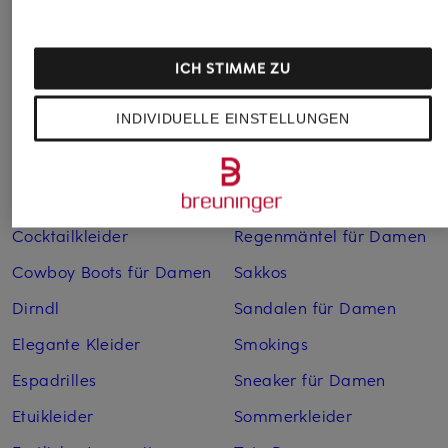
Abendkleider
Kleider
Anzüge für Herren
Lederjacken für Damen
ICH STIMME ZU
Bademäntel für Herren
Lederjacken für Herren
INDIVIDUELLE EINSTELLUNGEN
Bikinis für Damen
Leinenhosen für Herren
Boleros für Damen
Leinenkleider
Brautschuhe
Maxikleider
Cocktailkleider
Regenmäntel für Damen
Cowboy Boots für Damen
Sakkos
Dirndl
Sandalen für Damen
Elegante Kleider
Smokings
Espadrilles
Sneaker für Damen
Etuikleider
Sommerkleider