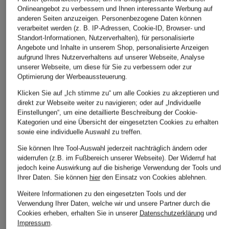
Onlineangebot zu verbessern und Ihnen interessante Werbung auf
anderen Seiten anzuzeigen. Personenbezogene Daten können
verarbeitet werden (z. B. IP-Adressen, Cookie-ID, Browser- und
Standort-Informationen, Nutzerverhalten), für personalisierte
Angebote und Inhalte in unserem Shop, personalisierte Anzeigen
VALENTINO
VICTORIA BECKHAM
VICTORIA BECKH
aufgrund Ihres Nutzerverhaltens auf unserer Webseite, Analyse
GARAVANI
unserer Webseite, um diese für Sie zu verbessern oder zur
Ledergürtel
Ledergürtel JUMB
Optimierung der Werbeaussteuerung.
Ledergürtel zum
DORIAN
CHF 289
Wenden
Klicken Sie auf „Ich stimme zu“ um alle Cookies zu akzeptieren und
CHF 209
direkt zur Webseite weiter zu navigieren; oder auf „Individuelle
CHF 480
Einstellungen“, um eine detaillierte Beschreibung der Cookie-
Kategorien und eine Übersicht der eingesetzten Cookies zu erhalten
sowie eine individuelle Auswahl zu treffen.
Sie können Ihre Tool-Auswahl jederzeit nachträglich ändern oder
widerrufen (z.B. im Fußbereich unserer Webseite). Der Widerruf hat
jedoch keine Auswirkung auf die bisherige Verwendung der Tools und
Ihrer Daten.
Sie können
hier
den Einsatz von Cookies ablehnen.
Weitere Informationen zu den eingesetzten Tools und der
Verwendung Ihrer Daten, welche wir und unsere Partner durch die
Weitere Kategorien
Cookies erheben, erhalten Sie in unserer
Datenschutzerklärung
und
Impressum
.