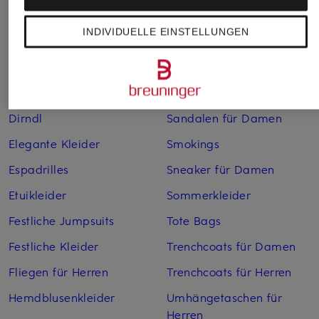
Boleros für Damen
Leinenkleider
INDIVIDUELLE EINSTELLUNGEN
Brautschuhe
Maxikleider
Cocktailkleider
Regenmäntel für Damen
Cowboy Boots für Damen
Sakkos
Dirndl
Sandalen für Damen
Elegante Kleider
Smokings
Espadrilles
Sneaker für Damen
Etuikleider
Sommerkleider
Festliche Jumpsuits
Tote Bags
Festliche Kleider
Trenchcoats für Damen
Fliegen für Herren
Trenchcoats für Herren
Hemdblusenkleider
Umhängetaschen für
Herren