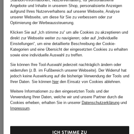
Standort-Informationen, Nutzerverhalten), für personalisierte
Sonnenbrille VO4277
Sonnenbrille
Sonnenbrille RB358
Angebote und Inhalte in unserem Shop, personalisierte Anzeigen
VO4002S
CHF 198
aufgrund Ihres Nutzerverhaltens auf unserer Webseite, Analyse
CHF 90
unserer Webseite, um diese für Sie zu verbessern oder zur
CHF 70
Ursprünglich:
CHF 173
Optimierung der Werbeaussteuerung.
Ursprünglich:
CHF 135
Klicken Sie auf „Ich stimme zu“ um alle Cookies zu akzeptieren und
direkt zur Webseite weiter zu navigieren; oder auf „Individuelle
Einstellungen“, um eine detaillierte Beschreibung der Cookie-
Kategorien und eine Übersicht der eingesetzten Cookies zu erhalten
sowie eine individuelle Auswahl zu treffen.
Sie können Ihre Tool-Auswahl jederzeit nachträglich ändern oder
widerrufen (z.B. im Fußbereich unserer Webseite). Der Widerruf hat
jedoch keine Auswirkung auf die bisherige Verwendung der Tools und
Ihrer Daten.
Sie können
hier
den Einsatz von Cookies ablehnen.
Weitere Kategorien
Weitere Informationen zu den eingesetzten Tools und der
Abendkleider
Kleider
Verwendung Ihrer Daten, welche wir und unsere Partner durch die
Cookies erheben, erhalten Sie in unserer
Datenschutzerklärung
und
Anzüge für Herren
Lederjacken für Damen
Impressum
.
Bademäntel für Herren
Lederjacken für Herren
Bikinis für Damen
Leinenhosen für Herren
ICH STIMME ZU