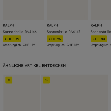
RALPH
RALPH
RALPH
Sonnenbrille RA4146
Sonnenbrille RA4147
Sonnenbrill
CHF 109
CHF 95
CHF 80
Ursprünglich:
CHF 149
Ursprünglich:
CHF 189
Ursprünglich:
ÄHNLICHE ARTIKEL ENTDECKEN