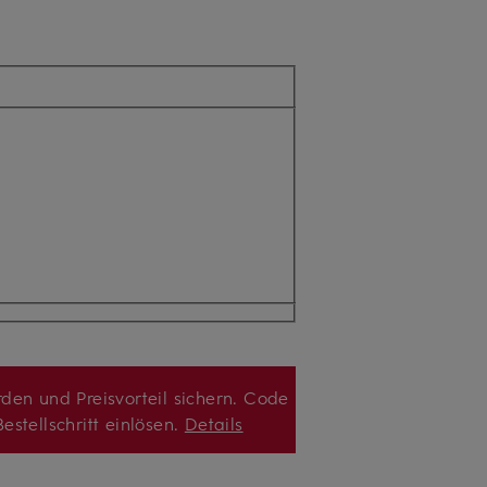
den und Preisvorteil sichern. Code
estellschritt einlösen.
Details