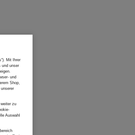
). Mit Ihrer
s und unser
eigen.
wser- und
nserem Shop,
 unserer
.
 weiter zu
ookie-
elle Auswahl
bereich