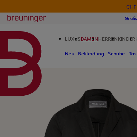
CHF 
ZUM HAUPTINHALT ÜBERSPRINGEN
ZUM SUCHFELD ÜBERSPRINGE
Breuninger
Grati
LUXUS
DAMEN
HERREN
KINDER
Neu
Bekleidung
Schuhe
Tas