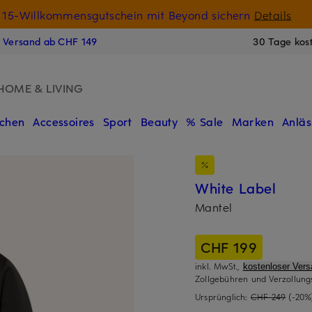
15-Willkommensgutschein mit Beyond sichern
Details
N
s Versand ab CHF 149
30 Tage kos
HOME & LIVING
chen
Accessoires
Sport
Beauty
% Sale
Marken
Anläs
White Label
Mantel
CHF 199
inkl. MwSt.,
kostenloser Ver
Zollgebühren und Verzollung
Ursprünglich:
CHF 249
(-20%