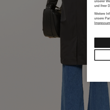
unserer We
und Ihrer 
Weitere In
unsere Par
Impressu