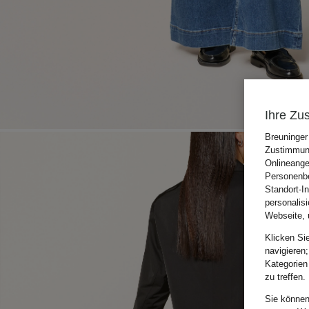
Ihre Zu
Breuninger
Zustimmung
Onlineange
Personenbe
Standort-I
personalis
Webseite, 
Klicken Si
navigieren;
Kategorien
zu treffen.
Sie können