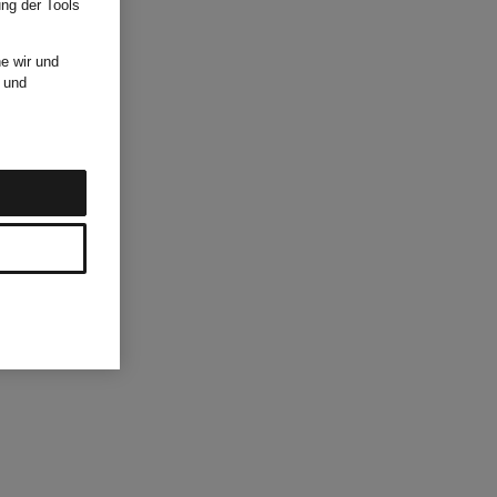
ung der Tools
e wir und
und