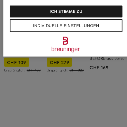
ICH STIMME ZU
INDIVIDUELLE EINSTELLUNGEN
MRS & HUGS
windsor.
DRYKORN
Marlenehose
Marlenehose
Marlenehose
BEFORE aus Jersey
CHF 109
CHF 279
CHF 169
Ursprünglich:
CHF 159
Ursprünglich:
CHF 329