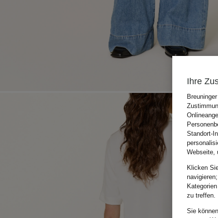
Ihre Zu
Breuninger
Zustimmung
Onlineange
Personenbe
Standort-I
personalis
Webseite, 
Klicken Si
navigieren;
Kategorien
zu treffen.
Sie können