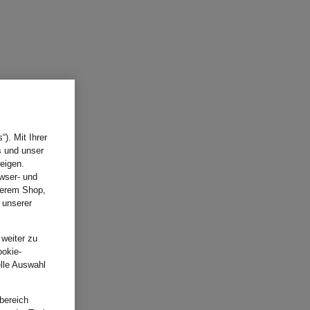
). Mit Ihrer
s und unser
eigen.
wser- und
nserem Shop,
 unserer
.
 weiter zu
ookie-
elle Auswahl
bereich