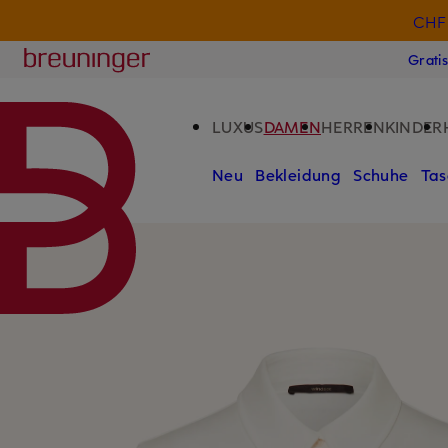
CHF 
ZUM HAUPTINHALT ÜBERSPRINGEN
ZUM SUCHFELD ÜBERSPRINGE
Breuninger
Grati
LUXUS
DAMEN
HERREN
KINDER
Neu
Bekleidung
Schuhe
Tas