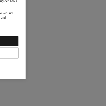
ung der Tools
e wir und
und