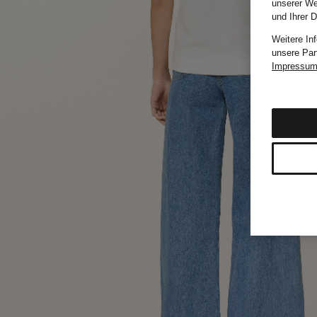
unserer We
und Ihrer 
Weitere In
unsere Par
Impressu