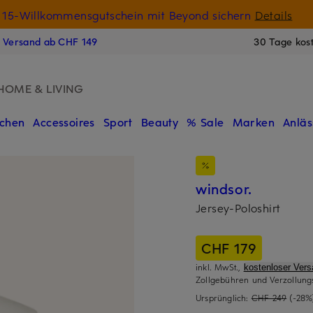
15-Willkommensgutschein mit Beyond sichern
Details
N
s Versand ab CHF 149
30 Tage kos
HOME & LIVING
chen
Accessoires
Sport
Beauty
% Sale
Marken
Anläs
windsor.
Jersey-Poloshirt
CHF 179
inkl. MwSt.,
kostenloser Ver
Zollgebühren und Verzollung
Ursprünglich:
CHF 249
(-28%