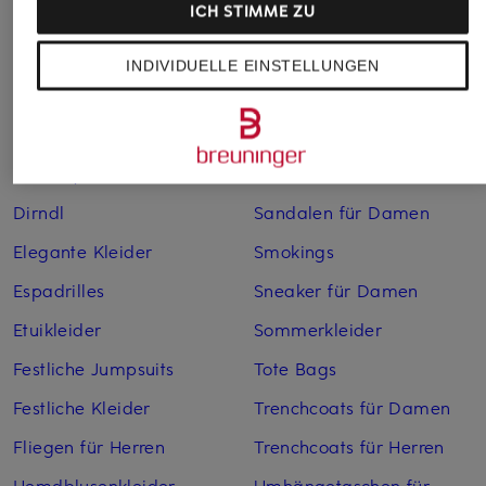
ICH STIMME ZU
Bikinis für Damen
Leinenhosen für Herren
Boleros für Damen
Leinenkleider
INDIVIDUELLE EINSTELLUNGEN
Brautschuhe
Maxikleider
Cocktailkleider
Regenmäntel für Damen
Cowboy Boots für Damen
Sakkos
Dirndl
Sandalen für Damen
Elegante Kleider
Smokings
Espadrilles
Sneaker für Damen
Etuikleider
Sommerkleider
Festliche Jumpsuits
Tote Bags
Festliche Kleider
Trenchcoats für Damen
Fliegen für Herren
Trenchcoats für Herren
Hemdblusenkleider
Umhängetaschen für