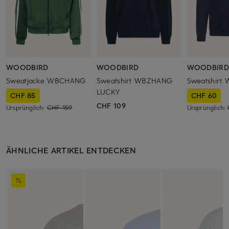
WOODBIRD
WOODBIRD
WOODBIRD
Sweatjacke WBCHANG
Sweatshirt WBZHANG
Sweatshirt
LUCKY
CHF 85
CHF 60
CHF 109
Ursprünglich:
CHF 159
Ursprünglich:
ÄHNLICHE ARTIKEL ENTDECKEN