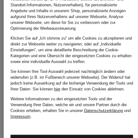
DAILY PAPER
ARMEDANGELS
REPRESENT
Standort-Informationen, Nutzerverhalten), für personalisierte
Angebote und Inhalte in unserem Shop, personalisierte Anzeigen
Sweatshirt
Sweatshirt BAARO
Sweatshirt
aufgrund Ihres Nutzerverhaltens auf unserer Webseite, Analyse
LOOP
CHF 219
CHF 100
unserer Webseite, um diese für Sie zu verbessern oder zur
CHF 100
Optimierung der Werbeaussteuerung.
Ursprünglich:
CHF 139
Klicken Sie auf „Ich stimme zu“ um alle Cookies zu akzeptieren und
direkt zur Webseite weiter zu navigieren; oder auf „Individuelle
Einstellungen“, um eine detaillierte Beschreibung der Cookie-
Kategorien und eine Übersicht der eingesetzten Cookies zu erhalten
sowie eine individuelle Auswahl zu treffen.
Sie können Ihre Tool-Auswahl jederzeit nachträglich ändern oder
widerrufen (z.B. im Fußbereich unserer Webseite). Der Widerruf hat
jedoch keine Auswirkung auf die bisherige Verwendung der Tools und
Ihrer Daten.
Sie können
hier
den Einsatz von Cookies ablehnen.
Weitere Kategorien
Weitere Informationen zu den eingesetzten Tools und der
Verwendung Ihrer Daten, welche wir und unsere Partner durch die
Abendkleider
Kleider
Cookies erheben, erhalten Sie in unserer
Datenschutzerklärung
und
Impressum
.
Anzüge für Herren
Lederjacken für Damen
Bademäntel für Herren
Lederjacken für Herren