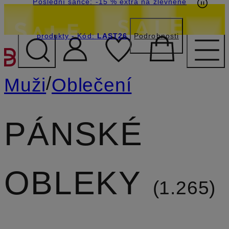
Poslední šance: -15 % extra na zlevněné
produkty
- Kód:
LAST26
Podrobnosti
PŘEJÍT NA HLAVNÍ OBSA
/
Muži
Oblečení
PÁNSKÉ
OBLEKY
1.265