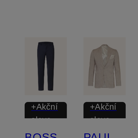
+Akční
+Akční
sleva
sleva
BOSS
PAUL