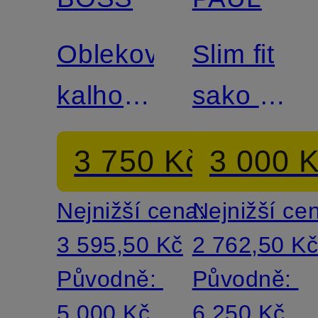
Certifikováno
Oblekové
Slim fit
Mix &
kalhoty
sako s
Match
GENIUS
lněným
3 750 Kč
3 000 
Slim Fit
podklade
Nejnižší cena:
Nejnižší ce
3 595,50 Kč
2 762,50 K
Původně:
Původně:
5 000 Kč
6 250 Kč