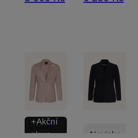
+Akční
sleva
Novinka