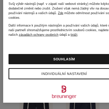
Extra
Svůj výběr nástrojů (např. v zápatí naší webové stránky) můžete kdyko
2 762,50 K
dodatečně změnit nebo zrušit. Zrušení však nemá žádný vliv na dosav
Slim Fit
používání nástrojů a vašich údajů.
Zde
můžete odmítnout používání so
cookies
.
Původně:
Další informace k použitým nástrojům a používání vašich údajů, které
naši partneři shromažďujeme prostřednictvím souborů cookies, najdete
5 000 Kč
našich
zásadách ochrany osobních
údajů a
tiráži
.
SOUHLASÍM
INDIVIDUÁLNÍ NASTAVENÍ