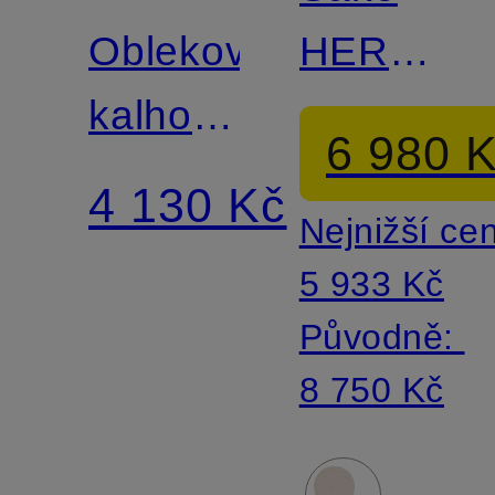
SWEDEN
Oblekové
HERBY
kalhoty
Slim Fit
6 980 
TENUTA
4 130 Kč
Nejnižší ce
Extra
5 933 Kč
Slim Fit
Původně:
8 750 Kč