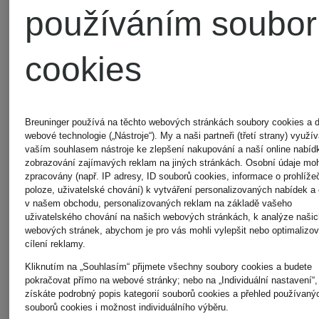
používáním soubor
+Akční
sleva
Novinka
cookies
TIGER
BOSS
Mix &
Mix &
Breuninger používá na těchto webových stránkách soubory cookies a d
Match
OF
webové technologie („Nástroje“). My a naši partneři (třetí strany) využ
Match
Oblekové
vaším souhlasem nástroje ke zlepšení nakupování a naší online nabíd
zobrazování zajímavých reklam na jiných stránkách. Osobní údaje mo
SWEDEN
zpracovány (např. IP adresy, ID souborů cookies, informace o prohlížeč
Oblekové
kalhoty
poloze, uživatelské chování) k vytváření personalizovaných nabídek a
v našem obchodu, personalizovaných reklam na základě vašeho
uživatelského chování na našich webových stránkách, k analýze naši
sako
GENIUS
webových stránek, abychom je pro vás mohli vylepšit nebo optimalizov
cílení reklamy.
3 250 
Kliknutím na „Souhlasím“ přijmete všechny soubory cookies a budete
JUSTIN
Slim Fit
pokračovat přímo na webové stránky; nebo na „Individuální nastavení“,
8 010 Kč
získáte podrobný popis kategorií souborů cookies a přehled používaný
Nejnižší ce
souborů cookies i možnost individuálního výběru.