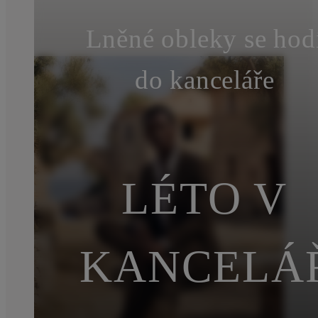
Lněné obleky se hod
do kanceláře
LÉTO V
KANCELÁ