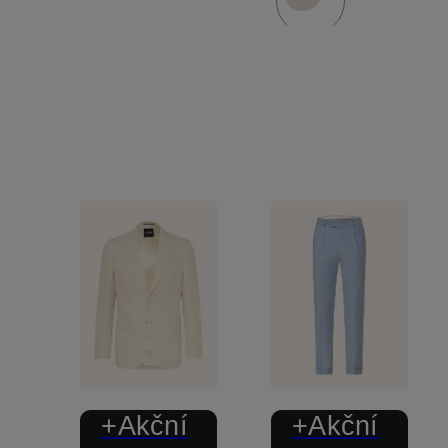
+Akční
+Akční