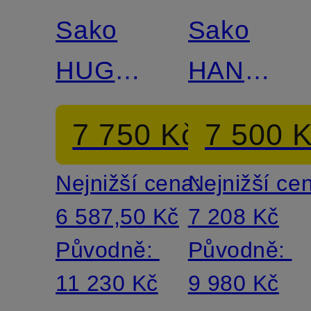
Match
Match
Sako
Sako
HUGE
HANRY
Slim Fit
Extra
7 750 Kč
7 500 
Slim Fit
Nejnižší cena:
Nejnižší ce
6 587,50 Kč
7 208 Kč
Původně:
Původně:
11 230 Kč
9 980 Kč