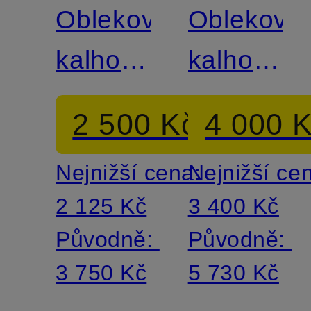
Oblekové
Oblekové
kalhoty
kalhoty
GENIUS
GENIUS
2 500 Kč
4 000 
Slim Fit
Extra
Nejnižší cena:
Nejnižší ce
Slim Fit
2 125 Kč
3 400 Kč
Původně:
Původně:
3 750 Kč
5 730 Kč