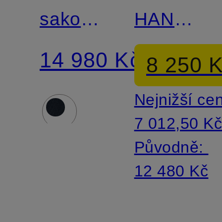
sako
HANRY
Match
GIRO
Slim Fit
14 980 Kč
8 250 
Shaped
Nejnižší ce
Fit z
7 012,50 K
manšestru
Původně:
12 480 Kč